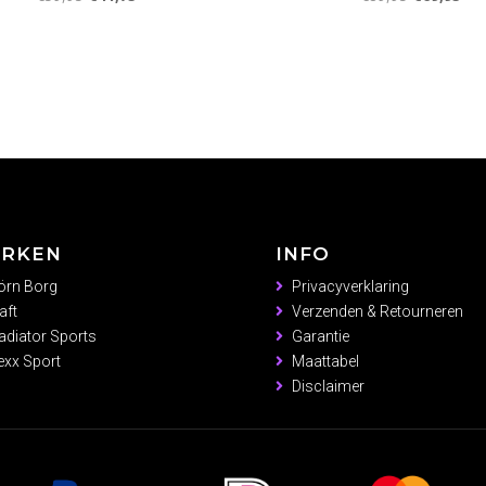
prijs
prijs
prijs
prij
was:
is:
was:
is:
€59,95.
€41,75.
€89,95.
€69
RKEN
INFO
örn Borg
Privacyverklaring
aft
Verzenden & Retourneren
adiator Sports
Garantie
xx Sport
Maattabel
Disclaimer