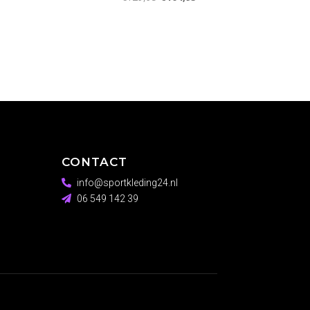
s
prijs
prijs
was:
is:
,95.
€129,95.
€104,95.
CONTACT
info@sportkleding24.nl
06 549 142 39