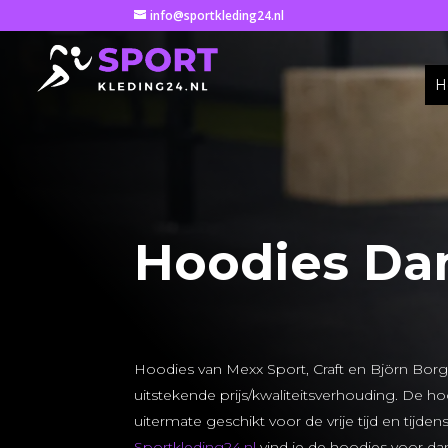
info@sportkleding24.nl
H
Hoodies D
Hoodies van Mexx Sport, Craft en Björn Bor
uitstekende prijs/kwaliteitsverhouding. De h
uitermate geschikt voor de vrije tijd en tijde
Sportkleding24.nl
vind je de hoodies voor d