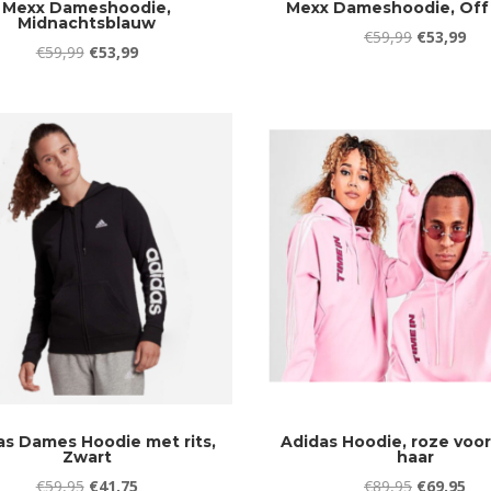
Mexx Dameshoodie,
Mexx Dameshoodie, Off
Midnachtsblauw
Oorspronke
Hui
€
59,99
€
53,99
Oorspronkelijke
Huidige
€
59,99
€
53,99
prijs
prij
prijs
prijs
was:
is:
was:
is:
€59,99.
€53
€59,99.
€53,99.
as Dames Hoodie met rits,
Adidas Hoodie, roze voo
Zwart
haar
Oorspronkelijke
Huidige
Oorspronke
Hui
€
59,95
€
41,75
€
89,95
€
69,95