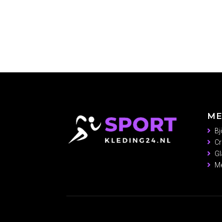
ME
Bj
Cr
Gl
Me