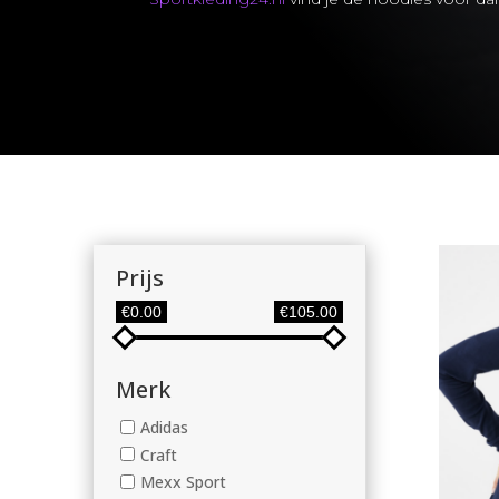
Prijs
€0.00
€105.00
Merk
Adidas
Craft
Mexx Sport