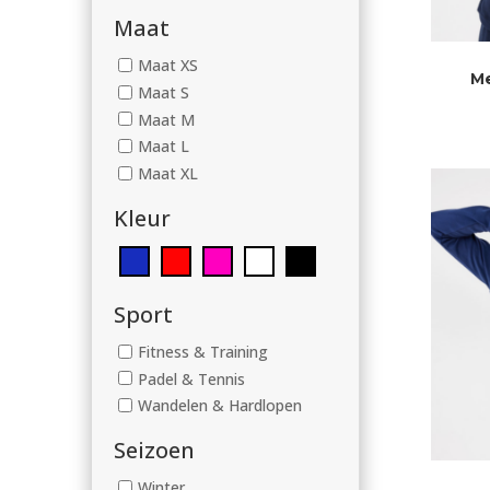
Maat
Maat XS
Me
Maat S
Maat M
Maat L
Maat XL
Kleur
Sport
Fitness & Training
Padel & Tennis
Wandelen & Hardlopen
Seizoen
Winter