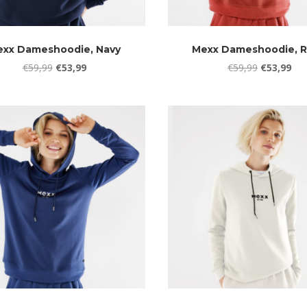
xx Dameshoodie, Navy
Mexx Dameshoodie, 
Oorspronkelijke
Huidige
Oorspronke
Hui
€
59,99
€
53,99
€
59,99
€
53,99
prijs
prijs
prijs
prij
was:
is:
was:
is:
€59,99.
€53,99.
€59,99.
€53