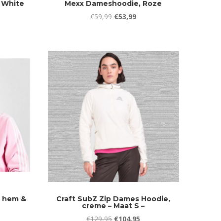
 White
Mexx Dameshoodie, Roze
lijke
dige
Oorspronkelijke
Huidige
€
59,99
€
53,99
s
prijs
prijs
was:
is:
,99.
€59,99.
€53,99.
r hem &
Craft SubZ Zip Dames Hoodie,
creme – Maat S –
lijke
dige
Oorspronkelijke
Huidige
€
129,95
€
104,95