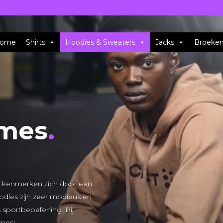
ome
Shirts
Hoodies & Sweaters
Jacks
Broeke
ames
.
g kenmerken zich door een
oodies zijn zeer modieus en
ns sportbeoefening. Bij
ames!