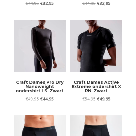
Oorspronkelijke
Huidige
Oorspronkelijke
Huidige
€
44,95
€
32,95
€
44,95
€
32,95
prijs
prijs
prijs
prijs
was:
is:
was:
is:
€44,95.
€32,95.
€44,95.
€32,95.
Craft Dames Pro Dry
Craft Dames Active
Nanoweight
Extreme ondershirt X
ondershirt LS, Zwart
RN, Zwart
Oorspronkelijke
Huidige
Oorspronkelijke
Huidige
€
49,95
€
44,95
€
54,95
€
49,95
prijs
prijs
prijs
prijs
was:
is:
was:
is:
€49,95.
€44,95.
€54,95.
€49,95.