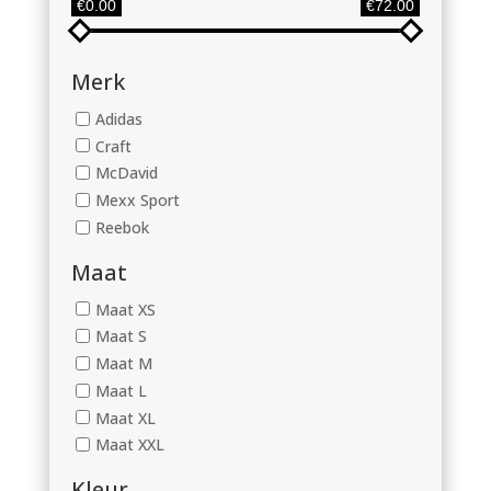
€0.00
€72.00
Merk
Adidas
Craft
McDavid
Mexx Sport
Reebok
Maat
Maat XS
Maat S
Maat M
Maat L
Maat XL
Maat XXL
Kleur