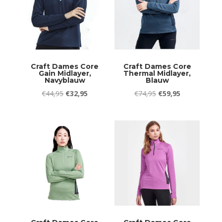
Craft Dames Core
Craft Dames Core
Gain Midlayer,
Thermal Midlayer,
Navyblauw
Blauw
Oorspronkelijke
Huidige
Oorspronkelijke
Huidige
€
44,95
€
32,95
€
74,95
€
59,95
prijs
prijs
prijs
prijs
was:
is:
was:
is:
€44,95.
€32,95.
€74,95.
€59,95.