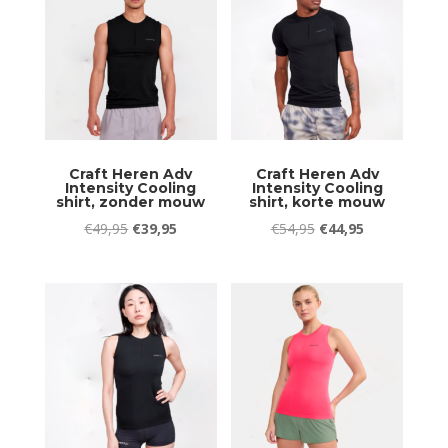
Craft Heren Adv
Craft Heren Adv
Intensity Cooling
Intensity Cooling
shirt, zonder mouw
shirt, korte mouw
Oorspronkelijke
Huidige
Oorspronkelijke
Huidige
€
49,95
€
39,95
€
54,95
€
44,95
prijs
prijs
prijs
prijs
was:
is:
was:
is:
€49,95.
€39,95.
€54,95.
€44,95.