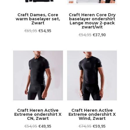
Craft Dames, Core
Craft Heren Core Dry
warm baselayer set,
baselayer ondershirt
Zwart
Lange mouw 2-pack
zwart/wit
Oorspronkelijke
Huidige
€
69,95
€
54,95
Oorspronkelijke
Huidige
€
54,95
€
37,90
prijs
prijs
prijs
prijs
was:
is:
was:
is:
€69,95.
€54,95.
€54,95.
€37,90.
Craft Heren Active
Craft Heren Active
Extreme ondershirt X
Extreme ondershirt X
CN, Zwart
Wind, Zwart
Oorspronkelijke
Huidige
Oorspronkelijke
Huidige
€
54,95
€
49,95
€
74,95
€
59,95