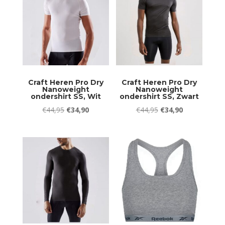
Craft Heren Pro Dry
Craft Heren Pro Dry
Nanoweight
Nanoweight
ondershirt SS, Wit
ondershirt SS, Zwart
Oorspronkelijke
Huidige
Oorspronkelijke
Huidige
€
44,95
€
34,90
€
44,95
€
34,90
prijs
prijs
prijs
prijs
was:
is:
was:
is:
€44,95.
€34,90.
€44,95.
€34,90.