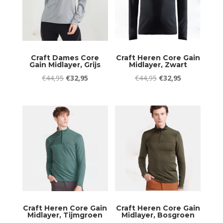
Craft Dames Core
Craft Heren Core Gain
Gain Midlayer, Grijs
Midlayer, Zwart
Oorspronkelijke
Huidige
Oorspronkelijke
Huidige
€
44,95
€
32,95
€
44,95
€
32,95
prijs
prijs
prijs
prijs
was:
is:
was:
is:
€44,95.
€32,95.
€44,95.
€32,95.
Craft Heren Core Gain
Craft Heren Core Gain
Midlayer, Tijmgroen
Midlayer, Bosgroen