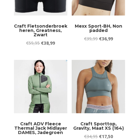
Craft Fietsonderbroek
Mexx Sport-BH, Non
heren, Greatness,
padded
Zwart
Oorspronkelijke
Huidige
€
39,99
€
36,99
Oorspronkelijke
Huidige
€
59,95
€
38,99
prijs
prijs
prijs
prijs
was:
is:
was:
is:
€39,99.
€36,99.
€59,95.
€38,99.
Craft ADV Fleece
Craft Sporttop,
Thermal Jack Midlayer
Gravity, Maat XS (164)
DAMES, Jadegroen
Oorspronkelijke
Huidige
€
34,95
€
17,50