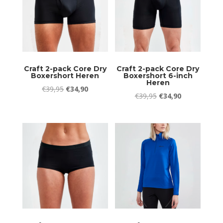
Craft 2-pack Core Dry
Craft 2-pack Core Dry
Boxershort Heren
Boxershort 6-inch
Heren
Oorspronkelijke
Huidige
€
39,95
€
34,90
Oorspronkelijke
Huidige
€
39,95
€
34,90
prijs
prijs
prijs
prijs
was:
is:
was:
is:
€39,95.
€34,90.
€39,95.
€34,90.