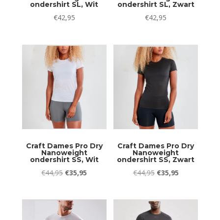
ondershirt SL, Wit
ondershirt SL, Zwart
€
42,95
€
42,95
Craft Dames Pro Dry
Craft Dames Pro Dry
Nanoweight
Nanoweight
ondershirt SS, Wit
ondershirt SS, Zwart
Oorspronkelijke
Huidige
Oorspronkelijke
Huidige
€
44,95
€
35,95
€
44,95
€
35,95
prijs
prijs
prijs
prijs
was:
is:
was:
is:
€44,95.
€35,95.
€44,95.
€35,95.