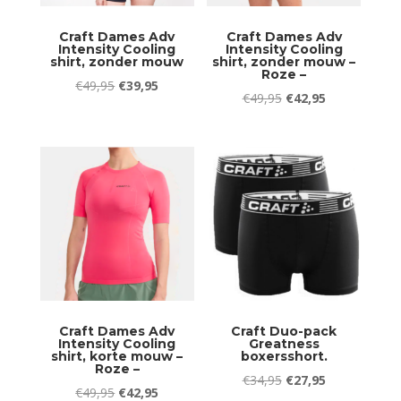
Craft Dames Adv
Craft Dames Adv
Intensity Cooling
Intensity Cooling
shirt, zonder mouw
shirt, zonder mouw –
Roze –
Oorspronkelijke
Huidige
€
49,95
€
39,95
Oorspronkelijke
Huidige
€
49,95
€
42,95
prijs
prijs
prijs
prijs
was:
is:
was:
is:
€49,95.
€39,95.
€49,95.
€42,95.
Craft Dames Adv
Craft Duo-pack
Intensity Cooling
Greatness
shirt, korte mouw –
boxersshort.
Roze –
Oorspronkelijke
Huidige
€
34,95
€
27,95
Oorspronkelijke
Huidige
€
49,95
€
42,95