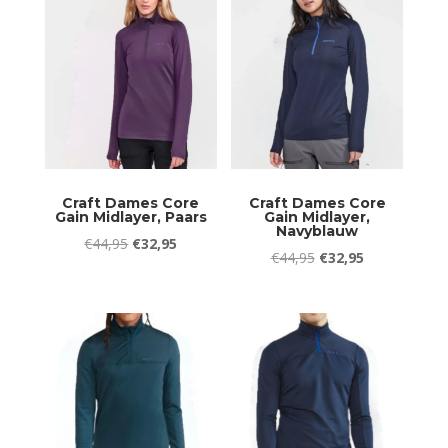
€49,95.
€42,95.
Craft Dames Core
Craft Dames Core
Gain Midlayer, Paars
Gain Midlayer,
Navyblauw
Oorspronkelijke
Huidige
€
44,95
€
32,95
Oorspronkelijke
Huidige
€
44,95
€
32,95
prijs
prijs
prijs
prijs
was:
is:
was:
is:
€44,95.
€32,95.
€44,95.
€32,95.