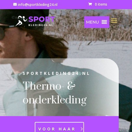
0 items
info@sportkleding24.nl
MENU
SPORTKLEDING24.NL
Thermo- &
onderkleding
VOOR HAAR