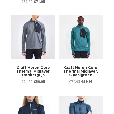
Oorspronkelijke
Huidige
€
89,95
€
71,95
prijs
prijs
prijs
prijs
was:
is:
was:
is:
€34,95.
€17,50.
€89,95.
€71,95.
Craft Heren Core
Craft Heren Core
Thermal Midlayer,
Thermal Midlayer,
Donkergrijs
Opaalgroen
Oorspronkelijke
Huidige
Oorspronkelijke
Huidige
€
74,95
€
59,95
€
74,95
€
59,95
prijs
prijs
prijs
prijs
was:
is:
was:
is:
€74,95.
€59,95.
€74,95.
€59,95.