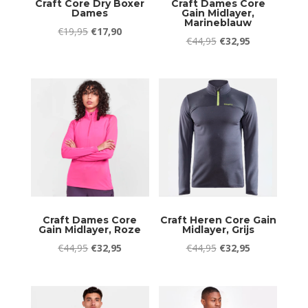
Craft Core Dry Boxer
Craft Dames Core
Dames
Gain Midlayer,
Marineblauw
Oorspronkelijke
Huidige
€
19,95
€
17,90
Oorspronkelijke
Huidige
€
44,95
€
32,95
prijs
prijs
prijs
prijs
was:
is:
was:
is:
€19,95.
€17,90.
€44,95.
€32,95.
Craft Dames Core
Craft Heren Core Gain
Gain Midlayer, Roze
Midlayer, Grijs
Oorspronkelijke
Huidige
Oorspronkelijke
Huidige
€
44,95
€
32,95
€
44,95
€
32,95
prijs
prijs
prijs
prijs
was:
is:
was:
is:
€44,95.
€32,95.
€44,95.
€32,95.