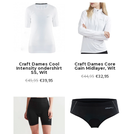
was:
is:
was:
is:
€59,99.
€29,95.
€49,95.
€39,95.
Craft Dames Cool
Craft Dames Core
Intensity ondershirt
Gain Midlayer, Wit
SS, Wit
Oorspronkelijke
Huidige
€
44,95
€
32,95
Oorspronkelijke
Huidige
€
49,95
€
39,95
prijs
prijs
prijs
prijs
was:
is:
was:
is:
€44,95.
€32,95.
€49,95.
€39,95.