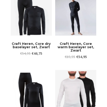
Craft Heren, Core dry
Craft Heren, Core
baselayer set, Zwart
warm baselayer set,
Zwart
Oorspronkelijke
Huidige
€
54,95
€
46,75
Oorspronkelijke
Huidige
€
69,95
€
54,95
prijs
prijs
prijs
prijs
was:
is:
was:
is:
€54,95.
€46,75.
€69,95.
€54,95.