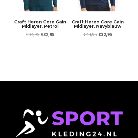
Craft Heren Core Gain
Craft Heren Core Gain
Midlayer, Petrol
Midlayer, Navyblauw
Oorspronkelijke
Huidige
Oorspronkelijke
Huidige
€
44,95
€
32,95
€
44,95
€
32,95
prijs
prijs
prijs
prijs
was:
is:
was:
is:
€44,95.
€32,95.
€44,95.
€32,95.