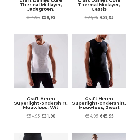
Craft Dames Core
Craft Dames Core
Thermal Midlayer,
Thermal Midlayer,
Jadegroen.
Cassis
Oorspronkelijke
Huidige
Oorspronkelijke
Huidige
€
74,95
€
59,95
€
74,95
€
59,95
prijs
prijs
prijs
prijs
was:
is:
was:
is:
€74,95.
€59,95.
€74,95.
€59,95.
Craft Heren
Craft Heren
Superlight-ondershirt,
Superlight-ondershirt,
Mouwloos, Wit
Mouwloos, Zwart
Oorspronkelijke
Huidige
Oorspronkelijke
Huidige
€
54,95
€
31,90
€
54,95
€
45,95
prijs
prijs
prijs
prijs
was:
is:
was:
is:
€54,95.
€31,90.
€54,95.
€45,95.