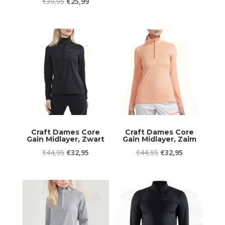
Oorspronkelijke
Huidige
€
39,95
€
25,99
prijs
prijs
prijs
prijs
was:
is:
was:
is:
€29,95.
€26,95.
€39,95.
€25,99.
Craft Dames Core
Craft Dames Core
Gain Midlayer, Zwart
Gain Midlayer, Zalm
Oorspronkelijke
Huidige
Oorspronkelijke
Huidige
€
44,95
€
32,95
€
44,95
€
32,95
prijs
prijs
prijs
prijs
was:
is:
was:
is:
€44,95.
€32,95.
€44,95.
€32,95.