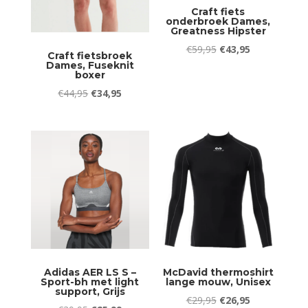
Craft fiets
onderbroek Dames,
Greatness Hipster
Oorspronkelijke
Huidige
€
59,95
€
43,95
Craft fietsbroek
Dames, Fuseknit
prijs
prijs
boxer
was:
is:
Oorspronkelijke
Huidige
€
44,95
€
34,95
€59,95.
€43,95.
prijs
prijs
was:
is:
€44,95.
€34,95.
Adidas AER LS S –
McDavid thermoshirt
Sport-bh met light
lange mouw, Unisex
support, Grijs
Oorspronkelijke
Huidige
€
29,95
€
26,95