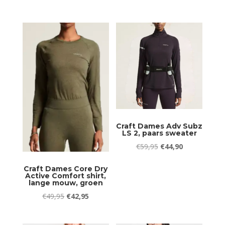
prijs
prijs
prijs
prijs
was:
is:
was:
is:
€34,95.
€27,95.
€49,95.
€42,95.
Craft Dames Adv Subz
LS 2, paars sweater
Oorspronkelijke
Huidige
€
59,95
€
44,90
prijs
prijs
Craft Dames Core Dry
was:
is:
Active Comfort shirt,
lange mouw, groen
€59,95.
€44,90.
Oorspronkelijke
Huidige
€
49,95
€
42,95
prijs
prijs
was:
is: