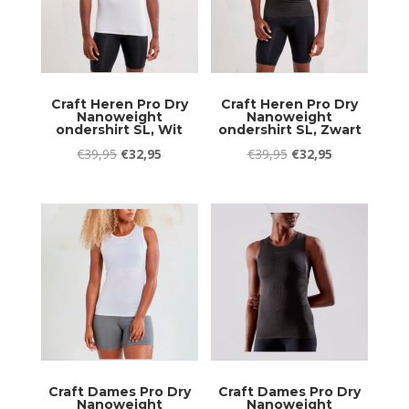
Craft Heren Pro Dry
Craft Heren Pro Dry
Nanoweight
Nanoweight
ondershirt SL, Wit
ondershirt SL, Zwart
Oorspronkelijke
Huidige
Oorspronkelijke
Huidige
€
39,95
€
32,95
€
39,95
€
32,95
prijs
prijs
prijs
prijs
was:
is:
was:
is:
€39,95.
€32,95.
€39,95.
€32,95.
Craft Dames Pro Dry
Craft Dames Pro Dry
Nanoweight
Nanoweight