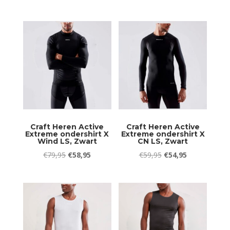
prijs
prijs
prijs
prijs
was:
is:
was:
is:
€54,95.
€49,95.
€74,95.
€59,95.
Craft Heren Active
Craft Heren Active
Extreme ondershirt X
Extreme ondershirt X
Wind LS, Zwart
CN LS, Zwart
Oorspronkelijke
Huidige
Oorspronkelijke
Huidige
€
79,95
€
58,95
€
59,95
€
54,95
prijs
prijs
prijs
prijs
was:
is:
was:
is:
€79,95.
€58,95.
€59,95.
€54,95.