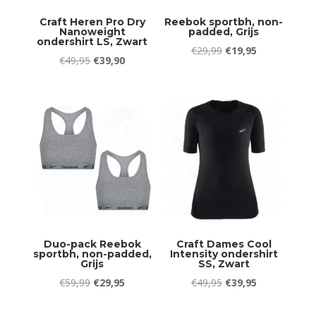
Craft Heren Pro Dry
Reebok sportbh, non-
Nanoweight
padded, Grijs
ondershirt LS, Zwart
Oorspronkelijke
Huidige
€
29,99
€
19,95
Oorspronkelijke
Huidige
€
49,95
€
39,90
prijs
prijs
prijs
prijs
was:
is:
was:
is:
€29,99.
€19,95.
€49,95.
€39,90.
Duo-pack Reebok
Craft Dames Cool
sportbh, non-padded,
Intensity ondershirt
Grijs
SS, Zwart
Oorspronkelijke
Huidige
Oorspronkelijke
Huidige
€
59,99
€
29,95
€
49,95
€
39,95
prijs
prijs
prijs
prijs