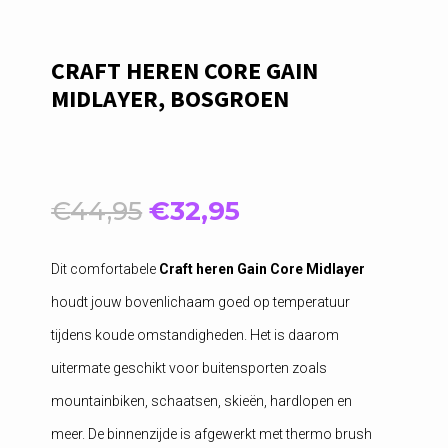
CRAFT HEREN CORE GAIN
MIDLAYER, BOSGROEN
Oorspronkelijke
Huidige
€
44,95
€
32,95
prijs
prijs
was:
is:
Dit comfortabele
Craft heren Gain Core Midlayer
€44,95.
€32,95.
houdt jouw bovenlichaam goed op temperatuur
tijdens koude omstandigheden. Het is daarom
uitermate geschikt voor buitensporten zoals
mountainbiken, schaatsen, skieën, hardlopen en
meer. De binnenzijde is afgewerkt met thermo brush