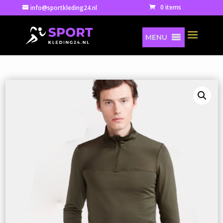
0 items
info@sportkleding24.nl
MENU