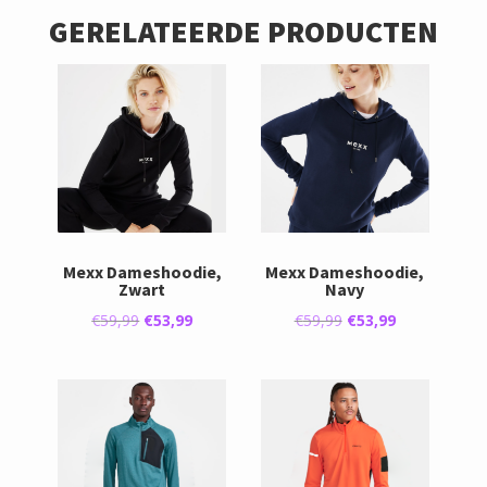
GERELATEERDE PRODUCTEN
Mexx Dameshoodie,
Mexx Dameshoodie,
Zwart
Navy
Oorspronkelijke
Huidige
Oorspronkelijke
Huidige
€
59,99
€
53,99
€
59,99
€
53,99
prijs
prijs
prijs
prijs
was:
is:
was:
is:
€59,99.
€53,99.
€59,99.
€53,99.