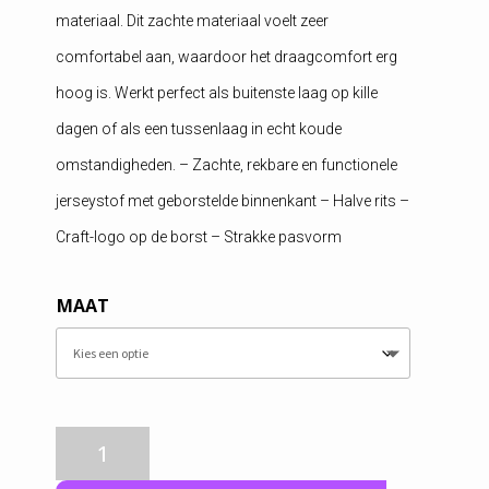
materiaal. Dit zachte materiaal voelt zeer
comfortabel aan, waardoor het draagcomfort erg
hoog is. Werkt perfect als buitenste laag op kille
dagen of als een tussenlaag in echt koude
omstandigheden. – Zachte, rekbare en functionele
jerseystof met geborstelde binnenkant – Halve rits –
Craft-logo op de borst – Strakke pasvorm
MAAT
Craft
Heren
Core