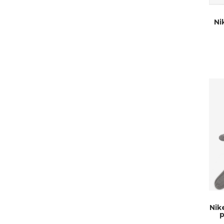
Ni
Nik
p