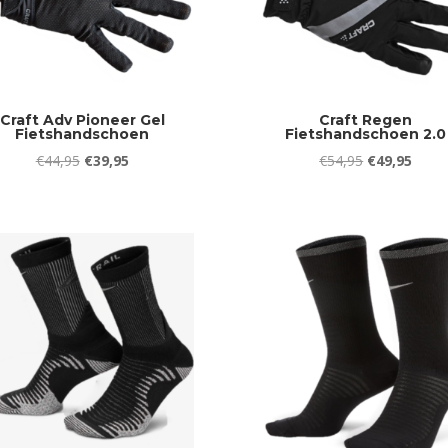
Craft Adv Pioneer Gel
Craft Regen
Fietshandschoen
Fietshandschoen 2.0
Oorspronkelijke
Huidige
Oorspronkeli
Huidi
€
44,95
€
39,95
€
54,95
€
49,95
prijs
prijs
prijs
prijs
was:
is:
was:
is:
€44,95.
€39,95.
€54,95.
€49,9