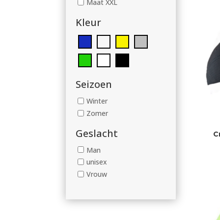
Maat XXL
Kleur
Seizoen
Winter
Zomer
Geslacht
C
Man
unisex
Vrouw