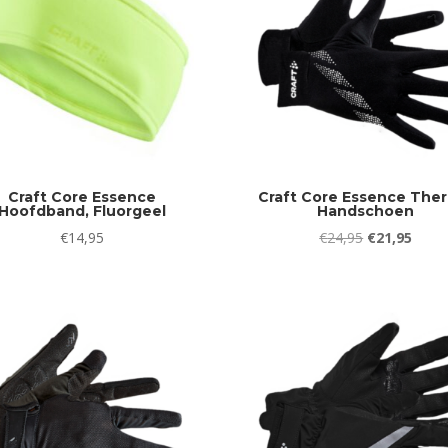
Craft Core Essence
Craft Core Essence The
Hoofdband, Fluorgeel
Handschoen
Oorspronkeli
Huidi
€
14,95
€
24,95
€
21,95
prijs
prijs
was:
is:
€24,95.
€21,9