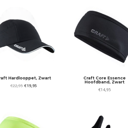
€24,95.
€19,9
raft Hardlooppet, Zwart
Craft Core Essence
Hoofdband, Zwart
Oorspronkelijke
Huidige
€
22,95
€
19,95
€
14,95
prijs
prijs
was:
is:
€22,95.
€19,95.