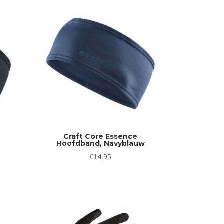
€22,95.
€19,95.
5.
Craft Core Essence
Hoofdband, Navyblauw
€
14,95