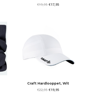
jke
ge
Oorspronkelijke
Huidige
€
19,95
€
17,95
prijs
prijs
was:
is:
5.
€19,95.
€17,95.
Craft Hardlooppet, Wit
Oorspronkelijke
Huidige
€
22,95
€
19,95
jke
ge
prijs
prijs
was:
is: