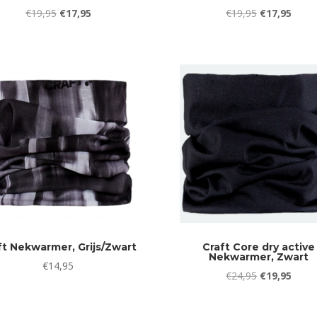
Oorspronkelijke
Huidige
Oorspronkeli
Huidi
€
19,95
€
17,95
€
19,95
€
17,95
prijs
prijs
prijs
prijs
was:
is:
was:
is:
€19,95.
€17,95.
€19,95.
€17,9
ft Nekwarmer, Grijs/Zwart
Craft Core dry active
Nekwarmer, Zwart
€
14,95
Oorspronkeli
Huidi
€
24,95
€
19,95
prijs
prijs
was:
is: