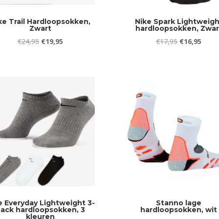
ke Trail Hardloopsokken,
Nike Spark Lightweigh
Zwart
hardloopsokken, Zwar
Oorspronkelijke
Huidige
Oorspronkeli
Huidi
€
24,95
€
19,95
€
17,95
€
16,95
prijs
prijs
prijs
prijs
was:
is:
was:
is:
€24,95.
€19,95.
€17,95.
€16,9
e Everyday Lightweight 3-
Stanno lage
ack hardloopsokken, 3
hardloopsokken, wit
kleuren