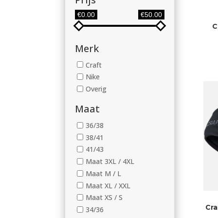
€0.00
€50.00
C
Merk
Craft
Nike
Overig
Maat
36/38
38/41
41/43
Maat 3XL / 4XL
Maat M / L
Maat XL / XXL
Maat XS / S
Cra
34/36