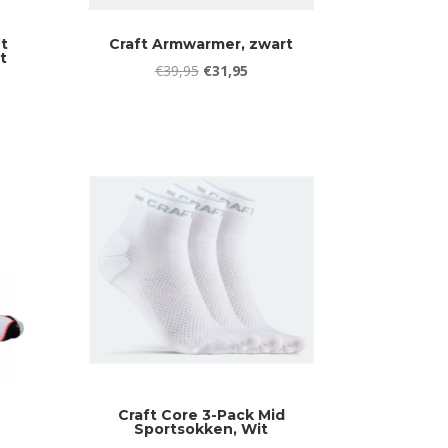
t
Craft Armwarmer, zwart
t
Oorspronkelijke
Huidige
€
39,95
€
31,95
jke
ge
prijs
prijs
was:
is:
€39,95.
€31,95.
5.
Craft Core 3-Pack Mid
Sportsokken, Wit