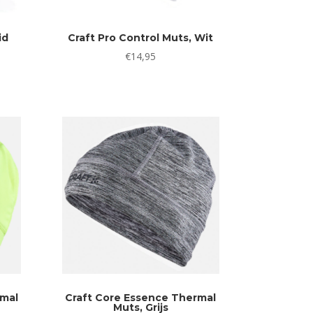
id
Craft Pro Control Muts, Wit
€
14,95
jke
ge
0.
rmal
Craft Core Essence Thermal
Muts, Grijs