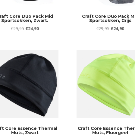
raft Core Duo Pack Mid
Craft Core Duo Pack M
Sportsokken, Zwart.
Sportsokken, Grijs
Oorspronkelijke
Huidige
Oorspronkeli
Huidi
€
29,95
€
24,90
€
29,95
€
24,90
prijs
prijs
prijs
prijs
was:
is:
was:
is:
€29,95.
€24,90.
€29,95.
€24,9
ft Core Essence Thermal
Craft Core Essence The
Muts, Zwart
Muts, Fluorgeel