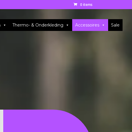
0 items
n
Thermo- & Onderkleding
Accessoires
Sale