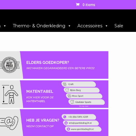
0 items
n
Thermo- & Onderkleding
Accessoires
Sale