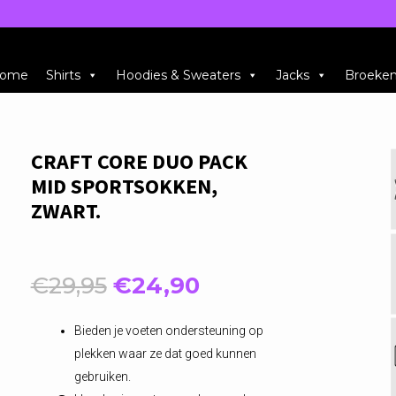
ome
Shirts
Hoodies & Sweaters
Jacks
Broeke
CRAFT CORE DUO PACK
MID SPORTSOKKEN,
ZWART.
Oorspronkelijke
Huidige
€
29,95
€
24,90
prijs
prijs
was:
is:
Bieden je voeten ondersteuning op
€29,95.
€24,90.
plekken waar ze dat goed kunnen
gebruiken.