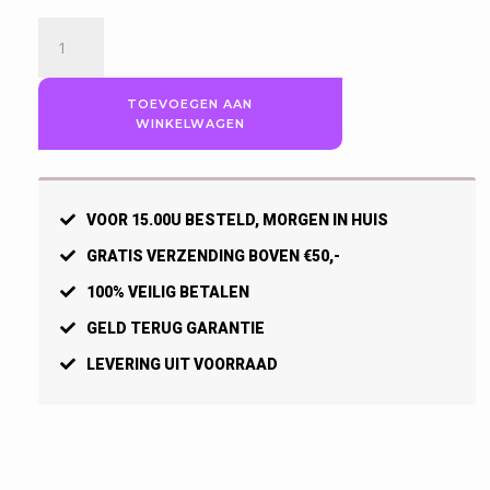
Craft
Core
Duo
Pack
TOEVOEGEN AAN
WINKELWAGEN
Mid
Sportsokken,
Zwart.
aantal
VOOR 15.00U BESTELD, MORGEN IN HUIS
GRATIS VERZENDING BOVEN €50,-
100% VEILIG BETALEN
GELD TERUG GARANTIE
LEVERING UIT VOORRAAD