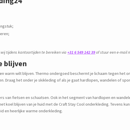
eding24
dingstuk;
veren;
 wij tijdens kantoortijden te bereiken via
+31 6 549 142 39
of stuur een e-mail
 blijven
 en warm wilt blijven. Thermo ondergoed beschermt je lichaam tegen het 
n. Draag het onder je skikleding of als je gaat hardlopen, wandelen of spor
bers van fietsen en schaatsen. Ook in het segment van hardlopen en wandel
t koel blijven van je huid met de Craft Stay Cool onderkleding. Tevens kun
id en heerlijke warme onderkleding.