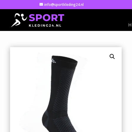
info@sportkleding24.nl
H