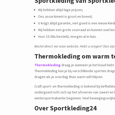
Sportkleding van Sportkl
Wij hebben altijd lage prijzen;
Ons assortiment is groot en breed;
U krijgt altijd garantie, niet goed is een nieuw kle
Wij hebben een grote voorraad en kunnen snel le
Voor 15.00u besteld, morgen al in huis.
Bestel direct via onze website. Hebt u vragen? Dan zijn
Thermokleding om warm te
Thermokleding
draag je wanneer je het koud hebt
Thermokleding kun je bij verschillende sporten drage
dragen als je overdag thuis warm wilt blijven.
Craft sport- en thermokleding is bekend bij liefheb
ondergoed richt zich op het afvoeren van zweet en he
wintersportvakantie beginnen. Veel bewegingsvrijhe
Over Sportkleding24