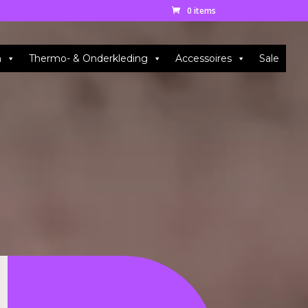
0 items
n
Thermo- & Onderkleding
Accessoires
Sale