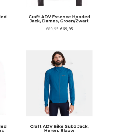
ded
Craft ADV Essence Hooded
Jack, Dames, Groen/Zwart
jke
ge
Oorspronkelijke
Huidige
€
89,95
€
69,95
prijs
prijs
was:
is:
5.
€89,95.
€69,95.
ded
Craft ADV Bike Subz Jack,
rs
Heren, Blauw