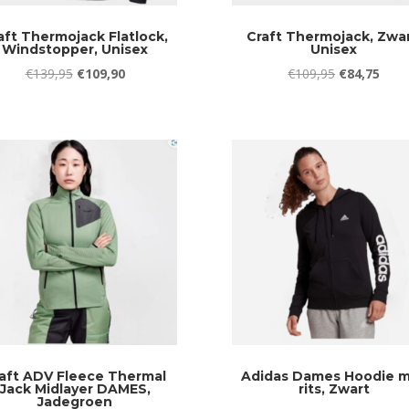
aft Thermojack Flatlock,
Craft Thermojack, Zwar
Windstopper, Unisex
Unisex
Oorspronkelijke
Huidige
Oorspronkel
Huid
€
139,95
€
109,90
€
109,95
€
84,75
prijs
prijs
prijs
prijs
was:
is:
was:
is:
€139,95.
€109,90.
€109,95.
€84,
aft ADV Fleece Thermal
Adidas Dames Hoodie 
Jack Midlayer DAMES,
rits, Zwart
Jadegroen