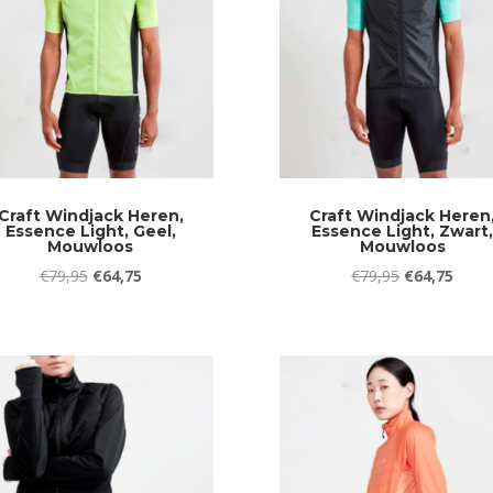
Craft Windjack Heren,
Craft Windjack Heren
Essence Light, Geel,
Essence Light, Zwart
Mouwloos
Mouwloos
Oorspronkelijke
Huidige
Oorspronkeli
Huidi
€
79,95
€
64,75
€
79,95
€
64,75
prijs
prijs
prijs
prijs
was:
is:
was:
is:
€79,95.
€64,75.
€79,95.
€64,7