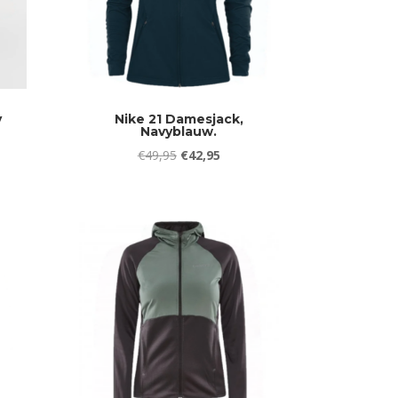
v
Nike 21 Damesjack,
Navyblauw.
jke
ge
Oorspronkelijke
Huidige
€
49,95
€
42,95
prijs
prijs
was:
is:
0.
€49,95.
€42,95.