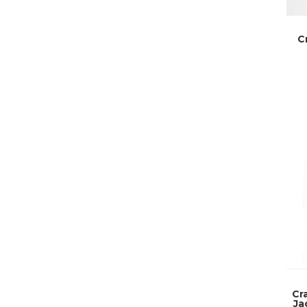
C
Cr
Ja