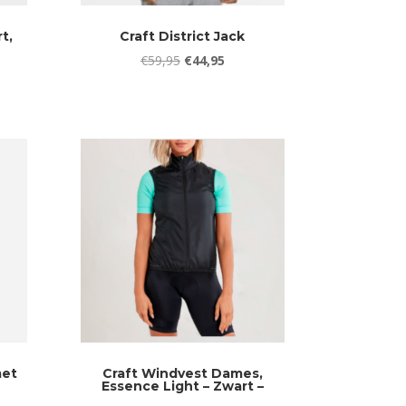
t,
Craft District Jack
Oorspronkelijke
Huidige
€
59,95
€
44,95
ijke
ige
prijs
prijs
was:
is:
€59,95.
€44,95.
75.
met
Craft Windvest Dames,
Essence Light – Zwart –