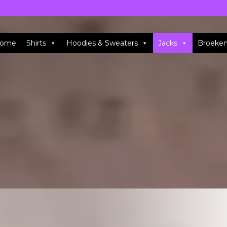
ome
Shirts
Hoodies & Sweaters
Jacks
Broeke