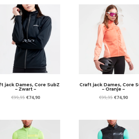
€89,95.
€74,95.
€89,95.
€74,9
ft jack Dames, Core SubZ
Craft jack Dames, Core 
– Zwart –
– Oranje –
Oorspronkelijke
Huidige
Oorspronkeli
Huidi
€
99,95
€
74,90
€
99,95
€
74,90
prijs
prijs
prijs
prijs
was:
is:
was:
is:
€99,95.
€74,90.
€99,95.
€74,9