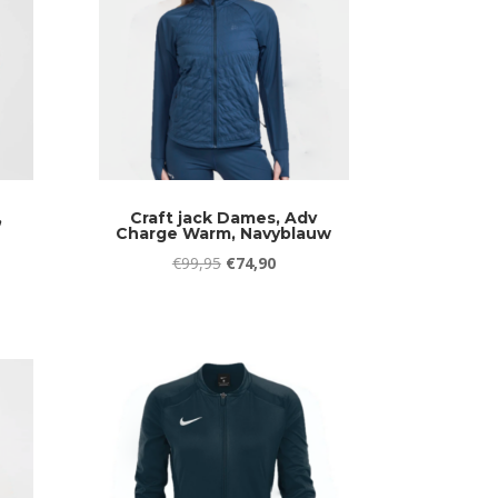
,
Craft jack Dames, Adv
,
Charge Warm, Navyblauw
Oorspronkelijke
Huidige
€
99,95
€
74,90
jke
ge
prijs
prijs
was:
is:
€99,95.
€74,90.
5.