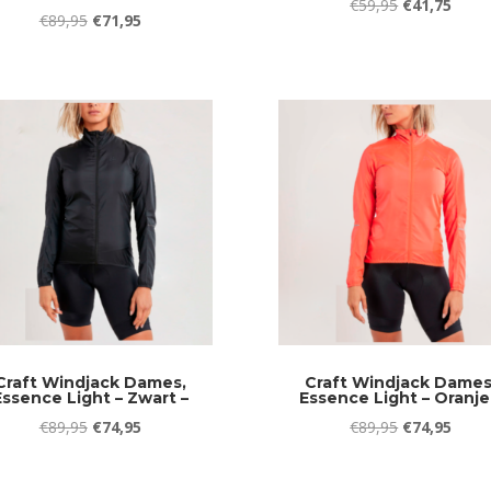
Oorspronkeli
Huidi
€
59,95
€
41,75
Oorspronkelijke
Huidige
€
89,95
€
71,95
prijs
prijs
prijs
prijs
was:
is:
was:
is:
€59,95.
€41,7
€89,95.
€71,95.
Craft Windjack Dames,
Craft Windjack Dames
Essence Light – Zwart –
Essence Light – Oranje
Oorspronkelijke
Huidige
Oorspronkeli
Huidi
€
89,95
€
74,95
€
89,95
€
74,95
prijs
prijs
prijs
prijs
was:
is:
was:
is: