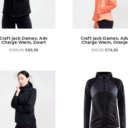
Craft jack Dames, Adv
Craft jack Dames, Ad
Charge Warm, Zwart
Charge Warm, Oranje
Oorspronkelijke
Huidige
Oorspronkeli
Huidi
€
109,95
€
89,90
€
99,95
€
74,90
prijs
prijs
prijs
prijs
was:
is:
was:
is:
€109,95.
€89,90.
€99,95.
€74,9