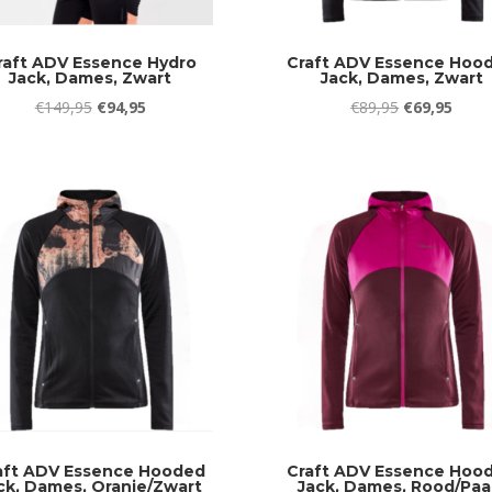
raft ADV Essence Hydro
Craft ADV Essence Hoo
Jack, Dames, Zwart
Jack, Dames, Zwart
Oorspronkelijke
Huidige
Oorspronkeli
Huidi
€
149,95
€
94,95
€
89,95
€
69,95
prijs
prijs
prijs
prijs
was:
is:
was:
is:
€149,95.
€94,95.
€89,95.
€69,9
aft ADV Essence Hooded
Craft ADV Essence Hoo
ck, Dames, Oranje/Zwart
Jack, Dames, Rood/Paa