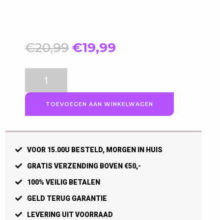
Oorspronkelijke
Huidige
€
20,99
€
19,99
prijs
prijs
was:
is:
Reece
€20,99.
€19,99.
Zonneklep,
wit
TOEVOEGEN AAN WINKELWAGEN
aantal
VOOR 15.00U BESTELD, MORGEN IN HUIS
GRATIS VERZENDING BOVEN €50,-
100% VEILIG BETALEN
GELD TERUG GARANTIE
LEVERING UIT VOORRAAD