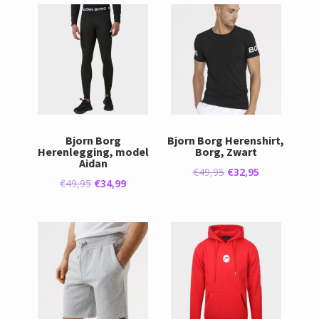
Bjorn Borg
Bjorn Borg Herenshirt,
Herenlegging, model
Borg, Zwart
Aidan
Oorspronkelijke
Huidige
€
49,95
€
32,95
Oorspronkelijke
Huidige
€
49,95
€
34,99
prijs
prijs
prijs
prijs
was:
is:
was:
is:
€49,95.
€32,95.
€49,95.
€34,99.