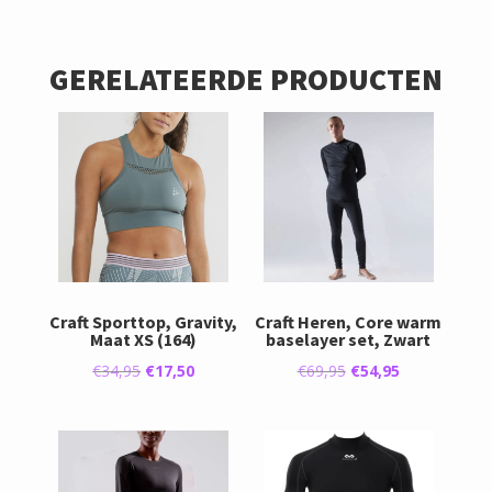
GERELATEERDE PRODUCTEN
Craft Sporttop, Gravity,
Craft Heren, Core warm
Maat XS (164)
baselayer set, Zwart
Oorspronkelijke
Huidige
Oorspronkelijke
Huidige
€
34,95
€
17,50
€
69,95
€
54,95
prijs
prijs
prijs
prijs
was:
is:
was:
is:
€34,95.
€17,50.
€69,95.
€54,95.