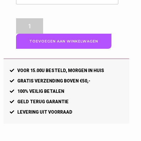
Craft
Heren
Pro
TOEVOEGEN AAN WINKELWAGEN
Dry
Nanoweight
ondershirt
LS,
VOOR 15.00U BESTELD, MORGEN IN HUIS
Zwart
aantal
GRATIS VERZENDING BOVEN €50,-
100% VEILIG BETALEN
GELD TERUG GARANTIE
LEVERING UIT VOORRAAD