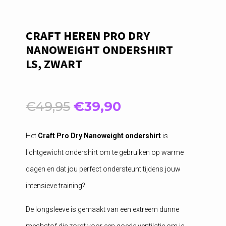
CRAFT HEREN PRO DRY
NANOWEIGHT ONDERSHIRT
LS, ZWART
Oorspronkelijke
Huidige
€
49,95
€
39,90
prijs
prijs
was:
is:
Het
Craft Pro Dry Nanoweight ondershirt
is
€49,95.
€39,90.
lichtgewicht ondershirt om te gebruiken op warme
dagen en dat jou perfect ondersteunt tijdens jouw
intensieve training?
De longsleeve is gemaakt van een extreem dunne
meshstof die zorgt voor een goede ventilatie om je