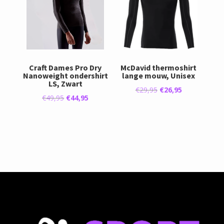
Craft Dames Pro Dry
McDavid thermoshirt
Nanoweight ondershirt
lange mouw, Unisex
LS, Zwart
Oorspronkelijke
Huidige
€
29,95
€
26,95
Oorspronkelijke
Huidige
€
49,95
€
44,95
prijs
prijs
prijs
prijs
was:
is:
was:
is:
€29,95.
€26,95.
€49,95.
€44,95.