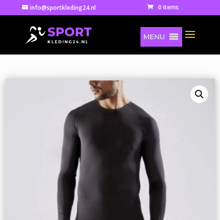
0 items
info@sportkleding24.nl
MENU