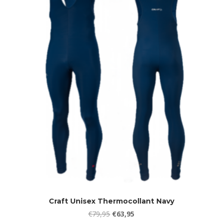
Craft Unisex Thermocollant Navy
Oorspronkelijke
Huidige
€
79,95
€
63,95