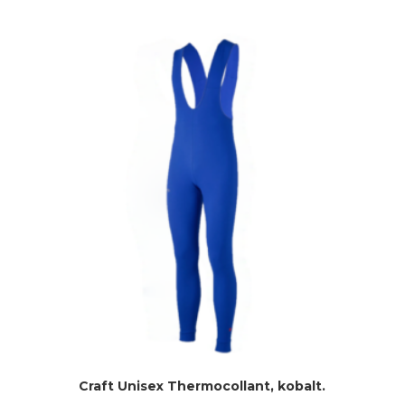
prijs
prijs
was:
is:
€79,95.
€63,95.
Craft Unisex Thermocollant, kobalt.