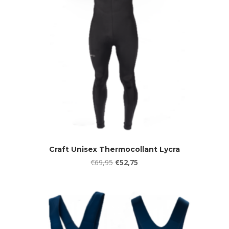
Craft Unisex Thermocollant Lycra
Oorspronkelijke
Huidige
€
69,95
€
52,75
prijs
prijs
was:
is:
€69,95.
€52,75.