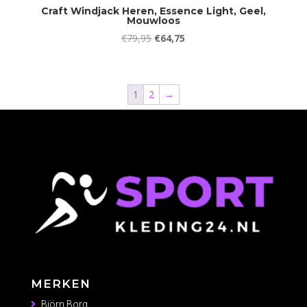
Craft Windjack Heren, Essence Light, Geel,
Mouwloos
Oorspronkelijke
Huidige
€
79,95
€
64,75
prijs
prijs
was:
is:
€79,95.
€64,75.
1
2
→
MERKEN
Björn Borg