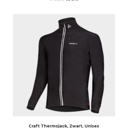
prijs
prijs
was:
is:
€109,95.
€84,75.
Craft Thermojack, Zwart, Unisex