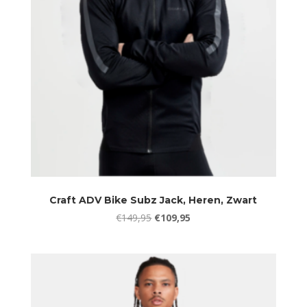
Craft ADV Bike Subz Jack, Heren, Zwart
Oorspronkelijke
Huidige
€
149,95
€
109,95
prijs
prijs
was:
is:
€149,95.
€109,95.