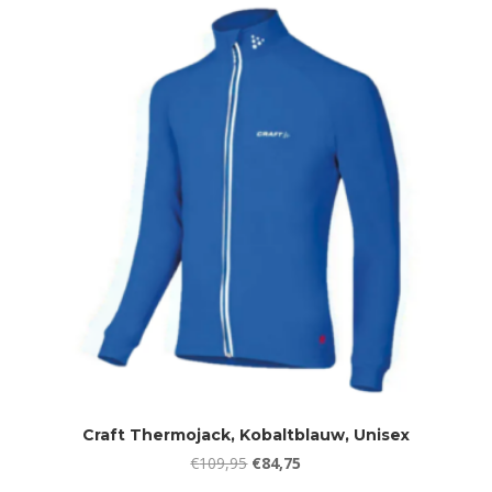
€139,95.
€109,90.
Craft Thermojack, Kobaltblauw, Unisex
Oorspronkelijke
Huidige
€
109,95
€
84,75
prijs
prijs