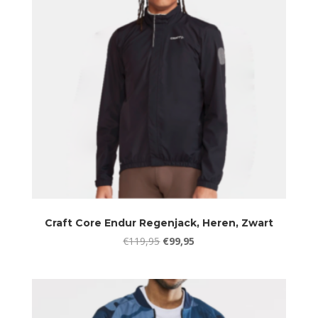
Craft Core Endur Regenjack, Heren, Zwart
Oorspronkelijke
Huidige
€
119,95
€
99,95
prijs
prijs
was:
is:
€119,95.
€99,95.