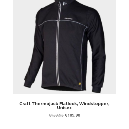
Craft Thermojack Flatlock, Windstopper,
Unisex
Oorspronkelijke
Huidige
€
139,95
€
109,90
prijs
prijs
was:
is: