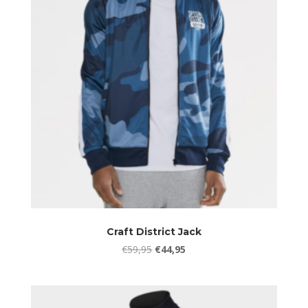
Craft District Jack
Oorspronkelijke
Huidige
€
59,95
€
44,95
prijs
prijs
was:
is:
€59,95.
€44,95.