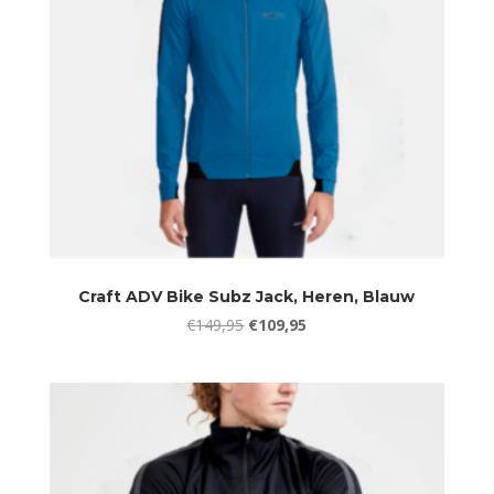
Craft ADV Bike Subz Jack, Heren, Blauw
Oorspronkelijke
Huidige
€
149,95
€
109,95
prijs
prijs
was:
is:
€149,95.
€109,95.