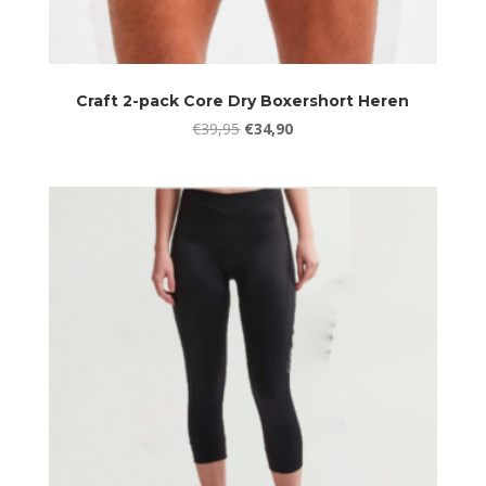
Craft 2-pack Core Dry Boxershort Heren
Oorspronkelijke
Huidige
€
39,95
€
34,90
prijs
prijs
was:
is:
€39,95.
€34,90.