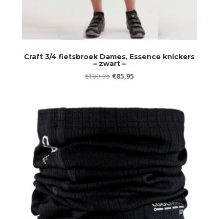
Craft 3/4 fietsbroek Dames, Essence knickers
– zwart –
Oorspronkelijke
Huidige
€
109,95
€
85,95
prijs
prijs
was:
is:
€109,95.
€85,95.