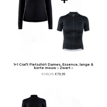
1+1 Craft Fietsshirt Dames, Essence, lange &
korte mouw – Zwart –
Oorspronkelijke
Huidige
€
149,95
€
79,95
prijs
prijs
was:
is:
€149,95.
€79,95.