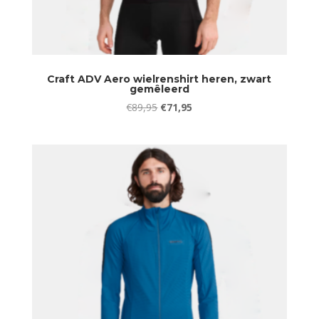
Craft ADV Aero wielrenshirt heren, zwart
gemêleerd
Oorspronkelijke
Huidige
€
89,95
€
71,95
prijs
prijs
was:
is:
€89,95.
€71,95.