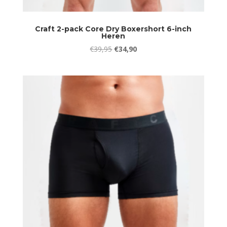
Craft 2-pack Core Dry Boxershort 6-inch
Heren
Oorspronkelijke
Huidige
€
39,95
€
34,90
prijs
prijs
was:
is:
€39,95.
€34,90.