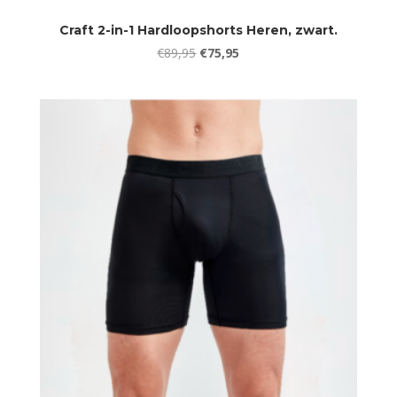
Craft 2-in-1 Hardloopshorts Heren, zwart.
Oorspronkelijke
Huidige
€
89,95
€
75,95
prijs
prijs
was:
is:
€89,95.
€75,95.