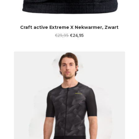
Craft active Extreme X Nekwarmer, Zwart
Oorspronkelijke
Huidige
€
29,95
€
24,95
prijs
prijs
was:
is:
€29,95.
€24,95.