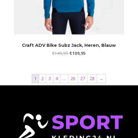
Craft ADV Bike Subz Jack, Heren, Blauw
Oorspronkelijke
Huidige
€
149,95
€
109,95
prijs
prijs
was:
is:
€149,95.
€109,95.
1
2
3
4
…
26
27
28
→