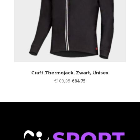
Craft Thermojack, Zwart, Unisex
Oorspronkelijke
Huidige
€
109,95
€
84,75
prijs
prijs
was:
is:
€109,95.
€84,75.