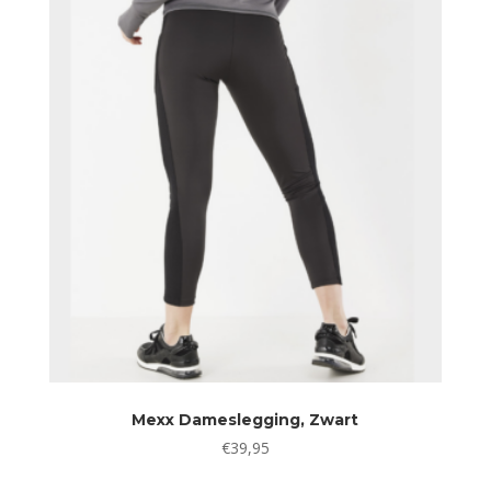
€84,95.
€69,95.
Mexx Dameslegging, Zwart
€
39,95