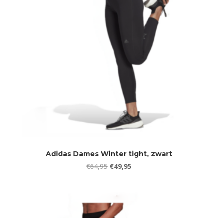
Adidas Dames Winter tight, zwart
Oorspronkelijke
Huidige
€
64,95
€
49,95
prijs
prijs
was:
is:
€64,95.
€49,95.