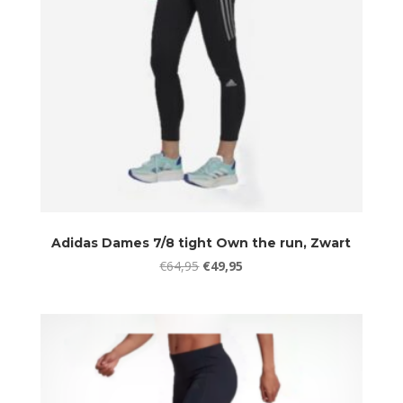
Adidas Dames 7/8 tight Own the run, Zwart
Oorspronkelijke
Huidige
€
64,95
€
49,95
prijs
prijs
was:
is:
€64,95.
€49,95.