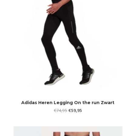
Adidas Heren Legging On the run Zwart
Oorspronkelijke
Huidige
€
74,95
€
59,95
prijs
prijs
was:
is:
€74,95.
€59,95.