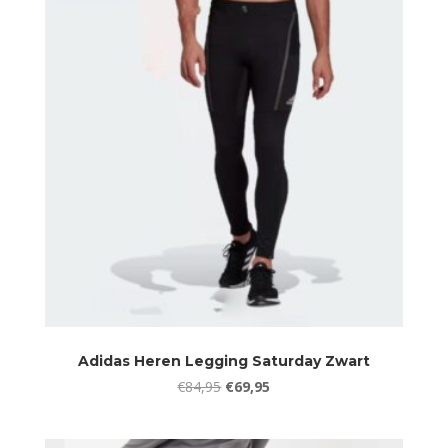
Adidas Heren Legging Saturday Zwart
Oorspronkelijke
Huidige
€
84,95
€
69,95
prijs
prijs
was:
is: