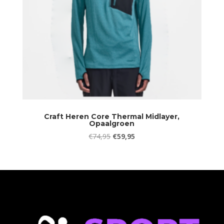
Craft Heren Core Thermal Midlayer,
Opaalgroen
Oorspronkelijke
Huidige
€
74,95
€
59,95
prijs
prijs
was:
is:
€74,95.
€59,95.