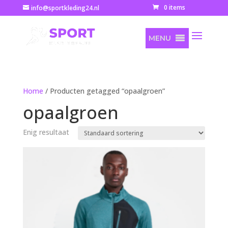
0 items
info@sportkleding24.nl
MENU
Home
/ Producten getagged “opaalgroen”
opaalgroen
Enig resultaat