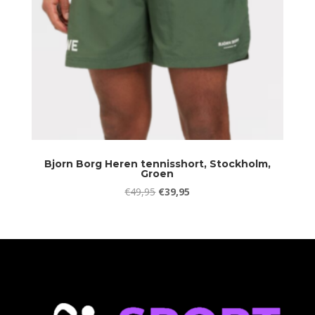
Bjorn Borg Heren tennisshort, Stockholm,
Groen
Oorspronkelijke
Huidige
€
49,95
€
39,95
prijs
prijs
was:
is:
€49,95.
€39,95.