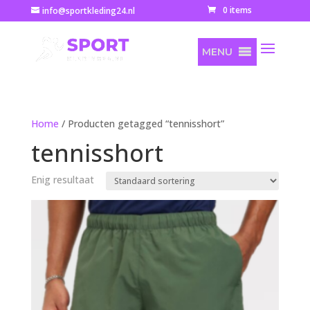
0 items
info@sportkleding24.nl
MENU
Home
/ Producten getagged “tennisshort”
tennisshort
Enig resultaat