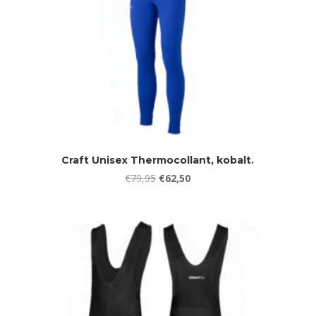
Craft Unisex Thermocollant, kobalt.
Oorspronkelijke
Huidige
€
79,95
€
62,50
prijs
prijs
was:
is:
€79,95.
€62,50.