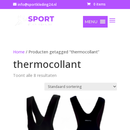
0 items
info@sportkleding24.nl
MENU
Home
/ Producten getagged “thermocollant”
thermocollant
Toont alle 8 resultaten