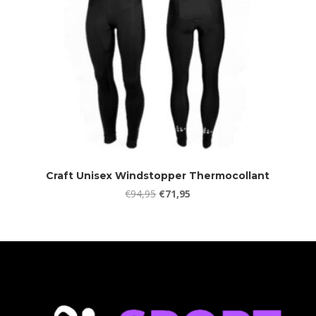
Craft Unisex Windstopper Thermocollant
Oorspronkelijke
Huidige
€
94,95
€
71,95
prijs
prijs
was:
is:
€94,95.
€71,95.