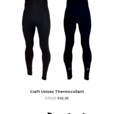
Craft Unisex Thermocollant
Oorspronkelijke
Huidige
€
79,95
€
63,95
prijs
prijs
was:
is: