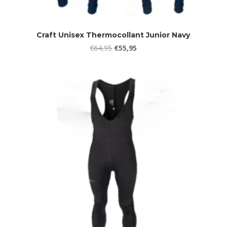
Craft Unisex Thermocollant Junior Navy
Oorspronkelijke
Huidige
€
64,95
€
55,95
prijs
prijs
was:
is:
€64,95.
€55,95.