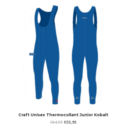
was:
is:
€64,95.
€55,95.
Craft Unisex Thermocollant Junior Kobalt
Oorspronkelijke
Huidige
€
64,95
€
55,95