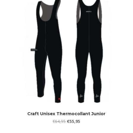
€79,95.
€63,95.
Craft Unisex Thermocollant Junior
Oorspronkelijke
Huidige
€
64,95
€
55,95
prijs
prijs