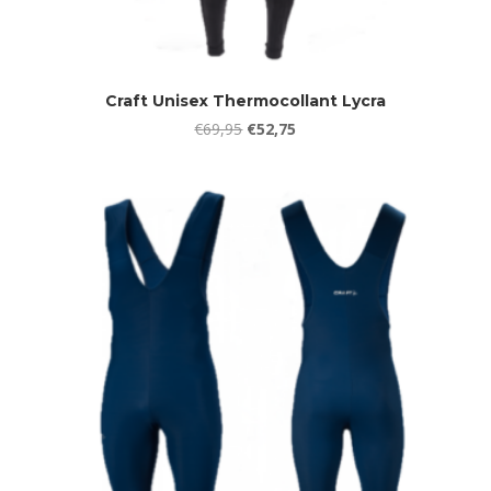
Craft Unisex Thermocollant Lycra
Oorspronkelijke
Huidige
€
69,95
€
52,75
prijs
prijs
was:
is:
€69,95.
€52,75.