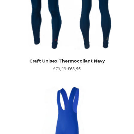
Craft Unisex Thermocollant Navy
Oorspronkelijke
Huidige
€
79,95
€
63,95
prijs
prijs
was:
is:
€79,95.
€63,95.