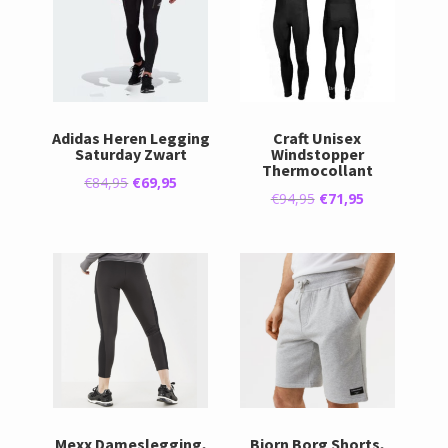
Adidas Heren Legging
Craft Unisex
Saturday Zwart
Windstopper
Thermocollant
Oorspronkelijke
Huidige
€
84,95
€
69,95
Oorspronkelijke
Huidige
€
94,95
€
71,95
prijs
prijs
prijs
prijs
was:
is:
was:
is:
€84,95.
€69,95.
€94,95.
€71,95.
Mexx Dameslegging,
Bjorn Borg Shorts,