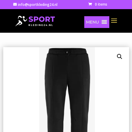
0 items
info@sportkleding24.nl
MENU