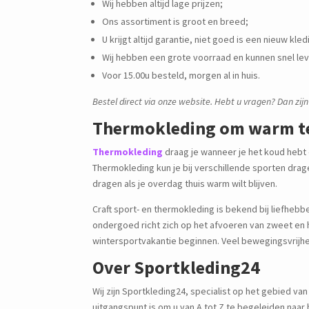
Wij hebben altijd lage prijzen;
Ons assortiment is groot en breed;
U krijgt altijd garantie, niet goed is een nieuw kle
Wij hebben een grote voorraad en kunnen snel le
Voor 15.00u besteld, morgen al in huis.
Bestel direct via onze website. Hebt u vragen? Dan zijn
Thermokleding om warm te
Thermokleding
draag je wanneer je het koud hebt
Thermokleding kun je bij verschillende sporten drage
dragen als je overdag thuis warm wilt blijven.
Craft sport- en thermokleding is bekend bij liefheb
ondergoed richt zich op het afvoeren van zweet en he
wintersportvakantie beginnen. Veel bewegingsvrijhe
Over Sportkleding24
Wij zijn Sportkleding24, specialist op het gebied va