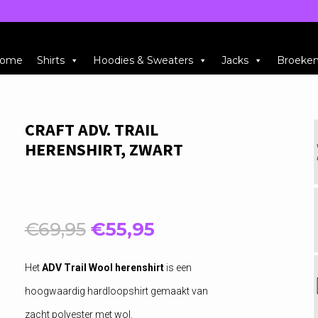
ome
Shirts
Hoodies & Sweaters
Jacks
Broeke
CRAFT ADV. TRAIL
HERENSHIRT, ZWART
Oorspronkelijke
Huidige
€
69,95
€
55,95
prijs
prijs
was:
is:
Het
ADV Trail Wool her
enshirt
is een
€69,95.
€55,95.
hoogwaardig hardloopshirt gemaakt van
zacht polyester met wol.