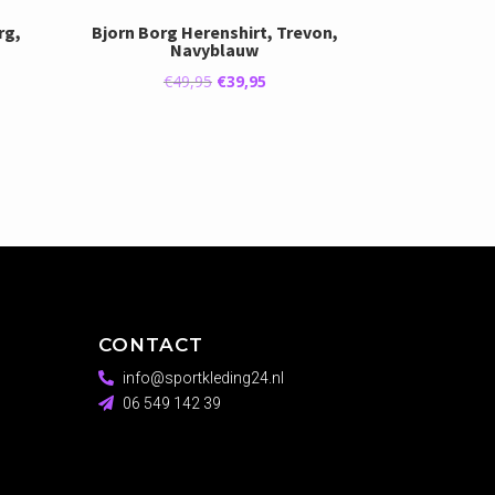
rg,
Bjorn Borg Herenshirt, Trevon,
Navyblauw
jke
ge
Oorspronkelijke
Huidige
€
49,95
€
39,95
prijs
prijs
was:
is:
5.
€49,95.
€39,95.
CONTACT
info@sportkleding24.nl
06 549 142 39