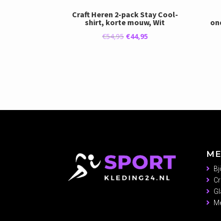
Craft Heren 2-pack Stay Cool-
shirt, korte mouw, Wit
on
Oorspronkelijke
Huidige
€
54,95
€
44,95
prijs
prijs
was:
is:
€54,95.
€44,95.
ME
Bj
Cr
Gl
Me