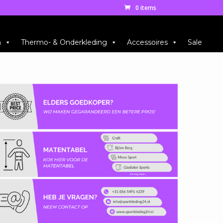
0 items
n
Thermo- & Onderkleding
Accessoires
Sale