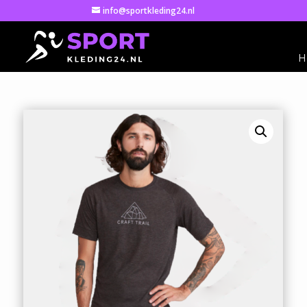
info@sportkleding24.nl
H