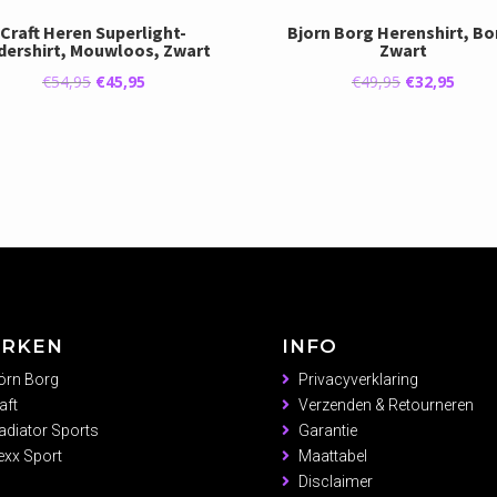
Craft Heren Superlight-
Bjorn Borg Herenshirt, Bo
dershirt, Mouwloos, Zwart
Zwart
Oorspronkelijke
Huidige
Oorspronkeli
Huidi
€
54,95
€
45,95
€
49,95
€
32,95
prijs
prijs
prijs
prijs
was:
is:
was:
is:
€54,95.
€45,95.
€49,95.
€32,9
RKEN
INFO
örn Borg
Privacyverklaring
aft
Verzenden & Retourneren
adiator Sports
Garantie
xx Sport
Maattabel