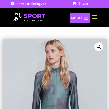
0 items
info@sportkleding24.nl
MENU