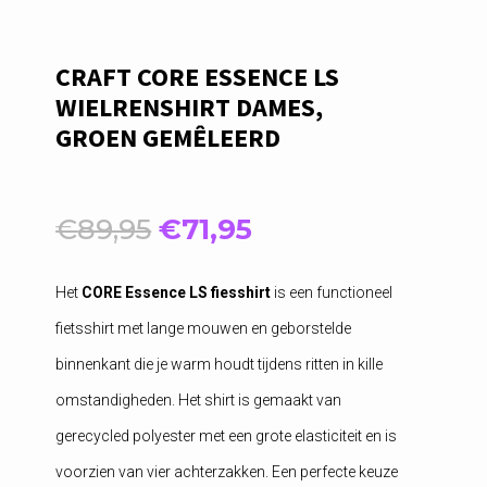
CRAFT CORE ESSENCE LS
WIELRENSHIRT DAMES,
GROEN GEMÊLEERD
Oorspronkelijke
Huidige
€
89,95
€
71,95
prijs
prijs
was:
is:
Het
CORE Essence LS fiesshirt
is een functioneel
€89,95.
€71,95.
fietsshirt met lange mouwen en geborstelde
binnenkant die je warm houdt tijdens ritten in kille
omstandigheden. Het shirt is gemaakt van
gerecycled polyester met een grote elasticiteit en is
voorzien van vier achterzakken. Een perfecte keuze