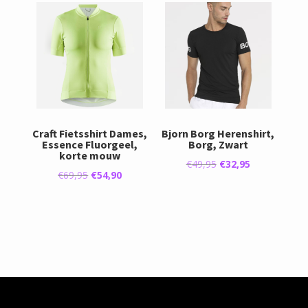
€34,99.
€31,49.
€29,95.
€26,95.
Craft Fietsshirt Dames,
Bjorn Borg Herenshirt,
Essence Fluorgeel,
Borg, Zwart
korte mouw
Oorspronkelijke
Huidige
€
49,95
€
32,95
Oorspronkelijke
Huidige
€
69,95
€
54,90
prijs
prijs
prijs
prijs
was:
is:
was:
is:
€49,95.
€32,95.
€69,95.
€54,90.