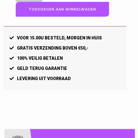
Essence
TOEVOEGEN AAN WINKELWAGEN
LS
wielrenshirt
dames,
groen
VOOR 15.00U BESTELD, MORGEN IN HUIS
gemêleerd
aantal
GRATIS VERZENDING BOVEN €50,-
100% VEILIG BETALEN
GELD TERUG GARANTIE
LEVERING UIT VOORRAAD