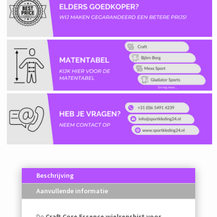
Beschrijving
Aanvullende informatie
De
Craft Core Essence wielrenshirt voor