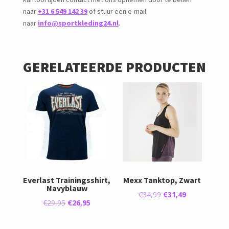
naar
+31 6 549 142 39
of stuur een e-mail
naar
info@sportkleding24.nl
.
GERELATEERDE PRODUCTEN
Everlast Trainingsshirt,
Mexx Tanktop, Zwart
Navyblauw
Oorspronkelijke
Huidige
€
34,99
€
31,49
Oorspronkelijke
Huidige
€
29,95
€
26,95
prijs
prijs
prijs
prijs
was:
is:
was:
is: