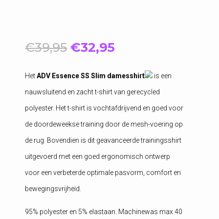
Oorspronkelijke
Huidige
€
39,95
€
32,95
prijs
prijs
was:
is:
Het
ADV Essence SS Slim damesshirt
is een
€39,95.
€32,95.
nauwsluitend en zacht t-shirt van gerecycled
polyester. Het t-shirt is vochtafdrijvend en goed voor
de doordeweekse training door de mesh-voering op
de rug. Bovendien is dit geavanceerde trainingsshirt
uitgevoerd met een goed ergonomisch ontwerp
voor een verbeterde optimale pasvorm, comfort en
bewegingsvrijheid.
95% polyester en 5% elastaan. Machinewas max 40