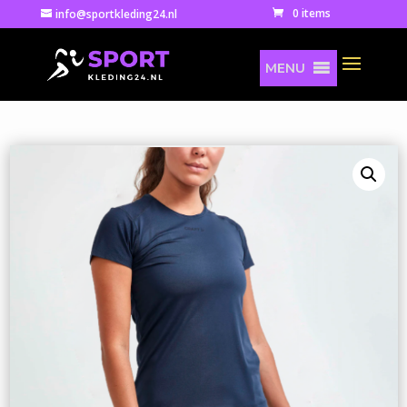
0 items
info@sportkleding24.nl
MENU