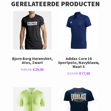
GERELATEERDE PRODUCTEN
Bjorn Borg Herenshirt,
Adidas Core 18
Atos, Zwart
Sportpolo, Navyblauw,
Maat S
Oorspronkelijke
Huidige
€
49,95
€
29,95
Oorspronkelijke
Huidige
€
27,95
€
17,95
prijs
prijs
prijs
prijs
was:
is:
was:
is:
€49,95.
€29,95.
€27,95.
€17,95.