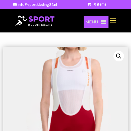
0 items
info@sportkleding24.nl
MENU