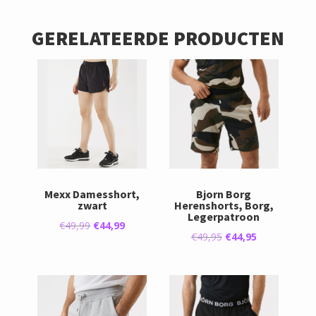
GERELATEERDE PRODUCTEN
Mexx Damesshort,
Bjorn Borg
zwart
Herenshorts, Borg,
Legerpatroon
Oorspronkelijke
Huidige
€
49,99
€
44,99
Oorspronkelijke
Huidige
€
49,95
€
44,95
prijs
prijs
prijs
prijs
was:
is:
was:
is:
€49,99.
€44,99.
€49,95.
€44,95.