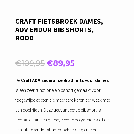
CRAFT FIETSBROEK DAMES,
ADV ENDUR BIB SHORTS,
ROOD
Oorspronkelijke
Huidige
€
109,95
€
89,95
prijs
prijs
was:
is:
De
Craft ADV Endurance Bib Shorts voor dames
€109,95.
€89,95.
is een zeer functionele bibshort gemaakt voor
toegewijde atleten die meerdere keren per week met
een doel rijden. Deze geavanceerde bibshort is
gemaakt van een gerecycleerde polyamide stof die
een uitstekende lichaamsbeheersing en een