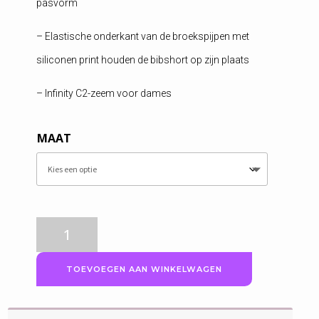
pasvorm
– Elastische onderkant van de broekspijpen met
siliconen print houden de bibshort op zijn plaats
– Infinity C2-zeem voor dames
MAAT
Craft
fietsbroek
Dames,
TOEVOEGEN AAN WINKELWAGEN
ADV
Endur
Bib