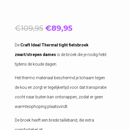
Oorspronkelijke
Huidige
€
109,95
€
89,95
prijs
prijs
was:
is:
De
Craft Ideal Thermal tight fietsbroek
€109,95.
€89,95.
zwart/strepen dames
is de broek die je nodig hebt
tijdens de koude dagen.
Het thermo materiaal beschermd je lichaam tegen
de kou en zorgt er tegelijkertijd voor dat transpiratie
vocht naar buiten kan ontsnappen, zodat er geen
warmteophoping plaatsvindt.
De broek heeft een brede tailleband, die extra
comfortabel zit.