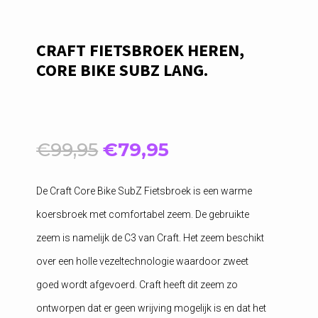
CRAFT FIETSBROEK HEREN,
CORE BIKE SUBZ LANG.
Oorspronkelijke
Huidige
€
99,95
€
79,95
prijs
prijs
was:
is:
De Craft Core Bike SubZ Fietsbroek is een warme
€99,95.
€79,95.
koersbroek met comfortabel zeem. De gebruikte
zeem is namelijk de C3 van Craft. Het zeem beschikt
over een holle vezeltechnologie waardoor zweet
goed wordt afgevoerd. Craft heeft dit zeem zo
ontworpen dat er geen wrijving mogelijk is en dat het