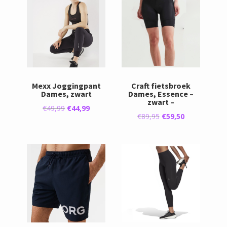
Mexx Joggingpant
Craft fietsbroek
Dames, zwart
Dames, Essence –
zwart –
Oorspronkelijke
Huidige
€
49,99
€
44,99
Oorspronkelijke
Huidige
€
89,95
€
59,50
prijs
prijs
prijs
prijs
was:
is:
was:
is:
€49,99.
€44,99.
€89,95.
€59,50.