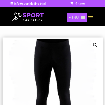
0 items
info@sportkleding24.nl
MENU