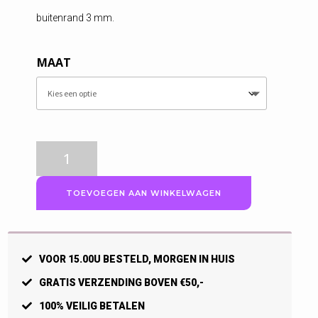
buitenrand 3 mm.
MAAT
Craft
fietsbroek
Heren,
TOEVOEGEN AAN WINKELWAGEN
Core
Bike
SubZ
Lang.
VOOR 15.00U BESTELD, MORGEN IN HUIS
aantal
GRATIS VERZENDING BOVEN €50,-
100% VEILIG BETALEN