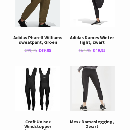
Adidas Pharell Williams
Adidas Dames Winter
sweatpant, Groen
tight, zwart
Oorspronkelijke
Huidige
Oorspronkelijke
Huidige
€
99,95
€
49,95
€
64,95
€
49,95
prijs
prijs
prijs
prijs
was:
is:
was:
is:
€99,95.
€49,95.
€64,95.
€49,95.
Craft Unisex
Mexx Dameslegging,
Windstopper
Zwart