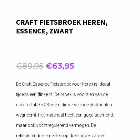
CRAFT FIETSBROEK HEREN,
ESSENCE, ZWART
Oorspronkelijke
Huidige
€
89,95
€
63,95
prijs
prijs
was:
is:
De Craft Essence Fietsbroek voor heren is ideaal
€89,95.
€63,95.
tijdens een flinke rit. De broek is voorzien van de
comfortabele C3 zeem die vervelende drukpunten
wegneemt. Het materiaal heeft een goed ademend,
maar ook vochtregulerend vermogen. De
reflecterende elementen op deze broek zorgen