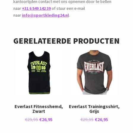
kantoortijden contact met ons opnemen door te bellen
naar
+31 6 549 142 39
of stuur een e-mail
naar
info@sportkleding24.nl
.
GERELATEERDE PRODUCTEN
Everlast Fitnesshemd,
Everlast Trainingsshirt,
Zwart
Grijs
Oorspronkelijke
Huidige
Oorspronkelijke
Huidige
€
29,95
€
26,95
€
29,95
€
26,95
prijs
prijs
prijs
prijs