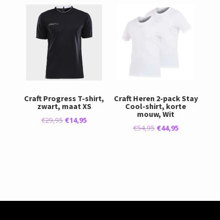
was:
is:
was:
is:
€29,95.
€26,95.
€29,95.
€26,95.
Craft Progress T-shirt,
Craft Heren 2-pack Stay
zwart, maat XS
Cool-shirt, korte
mouw, Wit
Oorspronkelijke
Huidige
€
29,95
€
14,95
Oorspronkelijke
Huidige
€
54,95
€
44,95
prijs
prijs
prijs
prijs
was:
is:
was:
is:
€29,95.
€14,95.
€54,95.
€44,95.