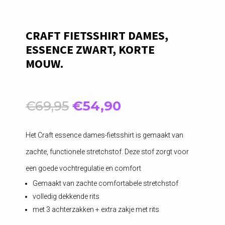
CRAFT FIETSSHIRT DAMES,
ESSENCE ZWART, KORTE
MOUW.
Oorspronkelijke
Huidige
€
69,95
€
54,90
prijs
prijs
was:
is:
Het Craft essence dames-fietsshirt is gemaakt van
€69,95.
€54,90.
zachte, functionele stretchstof. Deze stof zorgt voor
een goede vochtregulatie en comfort
Gemaakt van zachte comfortabele stretchstof
volledig dekkende rits
met 3 achterzakken + extra zakje met rits