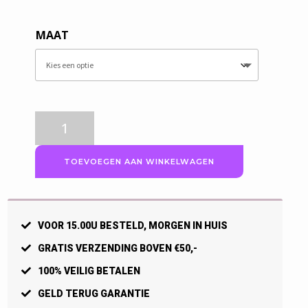
MAAT
Craft
Fietsshirt
Dames,
TOEVOEGEN AAN WINKELWAGEN
Essence
Zwart,
korte
mouw.
VOOR 15.00U BESTELD, MORGEN IN HUIS
aantal
GRATIS VERZENDING BOVEN €50,-
100% VEILIG BETALEN
GELD TERUG GARANTIE