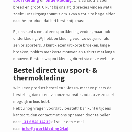
sportkleding
en
onderkleding
. Ons aanbod is zeer
breed en groot. U kunt bij ons altijd precies vinden wat u
zoekt. Ons uitgangspunt is om u van A tot Z te begeleiden
naar het product dat het beste bij u past.
Bij ons kunt u niet alleen sportkleding vinden, maar ook
onderkleding. Wij hebben kleding voor zowel junior als
senior sporters. U kunt kiezen uit korte broeken, lange
broeken, t-shirts met korte mouwen en t-shirts met lange
mouwen. Bestel uw sport kleding direct via onze website.
Bestel direct uw sport- &
thermokleding
Wilt u een product bestellen? Kies uw maat en plaats de
bestelling dan direct via onze website zodat u ze zo snel
mogelijk in huis hebt.
Hebt u nog vragen voordat u bestelt? Dan kunt u tijdens
kantoortijden contact met ons opnemen door te bellen
naar
+31 6 549 142 39
of stuur een e-mail
naar
info@sportkleding24.nl
.