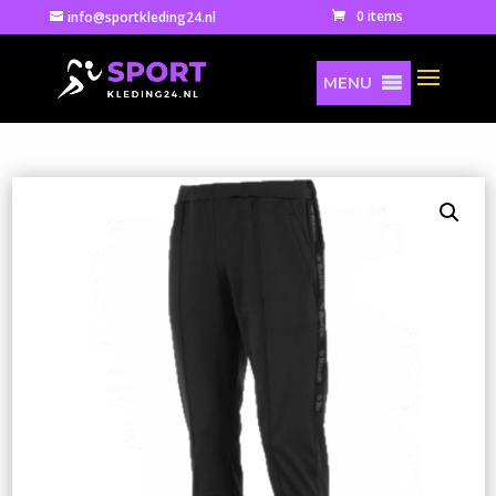
0 items
info@sportkleding24.nl
MENU