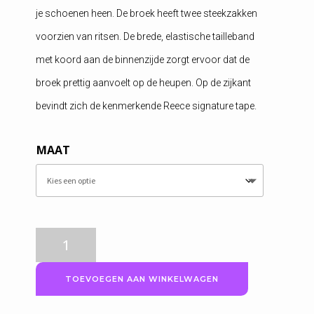
je schoenen heen. De broek heeft twee steekzakken
voorzien van ritsen. De brede, elastische tailleband
met koord aan de binnenzijde zorgt ervoor dat de
broek prettig aanvoelt op de heupen. Op de zijkant
bevindt zich de kenmerkende Reece signature tape.
MAAT
Reece
Cleve
stretch
TOEVOEGEN AAN WINKELWAGEN
sportbroek,
zwart,