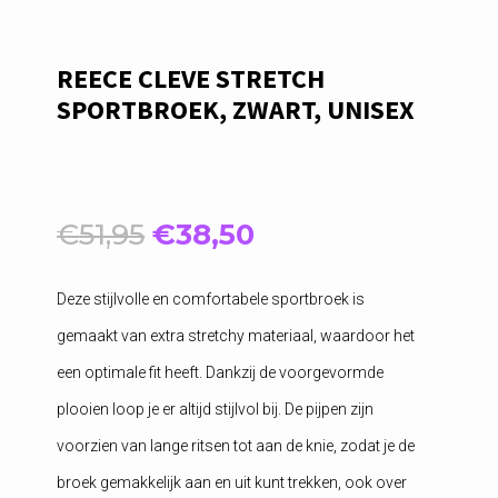
REECE CLEVE STRETCH
SPORTBROEK, ZWART, UNISEX
Oorspronkelijke
Huidige
€
51,95
€
38,50
prijs
prijs
was:
is:
Deze stijlvolle en comfortabele sportbroek is
€51,95.
€38,50.
gemaakt van extra stretchy materiaal, waardoor het
een optimale fit heeft. Dankzij de voorgevormde
plooien loop je er altijd stijlvol bij. De pijpen zijn
voorzien van lange ritsen tot aan de knie, zodat je de
broek gemakkelijk aan en uit kunt trekken, ook over