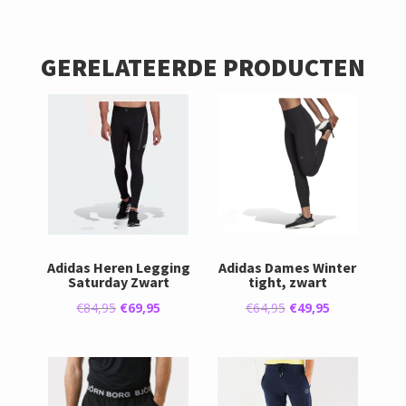
GERELATEERDE PRODUCTEN
Adidas Heren Legging
Adidas Dames Winter
Saturday Zwart
tight, zwart
Oorspronkelijke
Huidige
Oorspronkelijke
Huidige
€
84,95
€
69,95
€
64,95
€
49,95
prijs
prijs
prijs
prijs
was:
is:
was:
is:
€84,95.
€69,95.
€64,95.
€49,95.