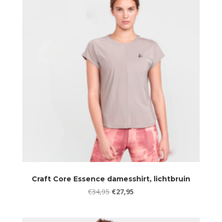
Craft Core Essence damesshirt, lichtbruin
Oorspronkelijke
Huidige
€
34,95
€
27,95
prijs
prijs
was:
is: