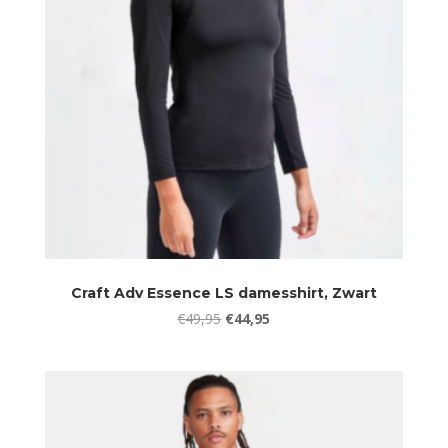
Craft Adv Essence LS damesshirt, Zwart
Oorspronkelijke
Huidige
€
49,95
€
44,95
prijs
prijs
was:
is:
€49,95.
€44,95.