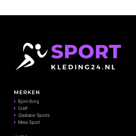
prijs
prijs
was:
is:
€29,95.
€26,95.
MERKEN
Björn Borg
Craft
Gladiator Sports
Mexx Sport