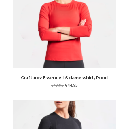
Craft Adv Essence LS damesshirt, Rood
Oorspronkelijke
Huidige
€
49,95
€
44,95
prijs
prijs
was:
is:
€49,95.
€44,95.