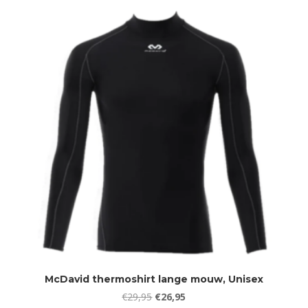
was:
is:
€34,95.
€27,95.
McDavid thermoshirt lange mouw, Unisex
Oorspronkelijke
Huidige
€
29,95
€
26,95