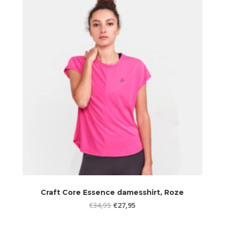
€34,95.
€27,95.
Craft Core Essence damesshirt, Roze
Oorspronkelijke
Huidige
€
34,95
€
27,95
prijs
prijs