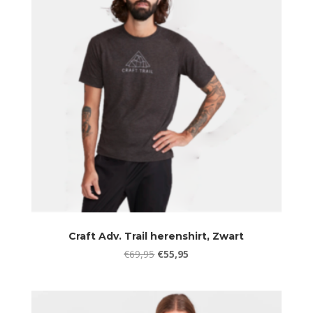
Craft Adv. Trail herenshirt, Zwart
Oorspronkelijke
Huidige
€
69,95
€
55,95
prijs
prijs
was:
is:
€69,95.
€55,95.