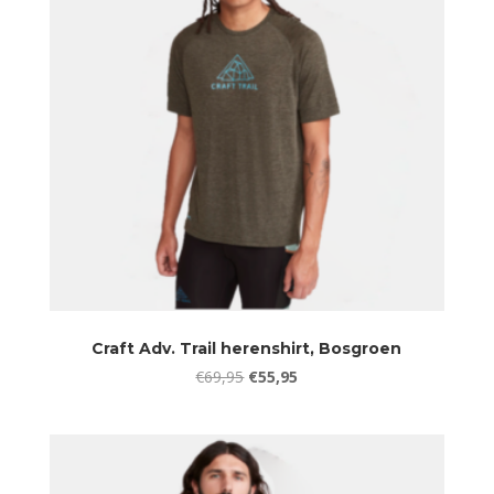
Craft Adv. Trail herenshirt, Bosgroen
Oorspronkelijke
Huidige
€
69,95
€
55,95
prijs
prijs
was:
is:
€69,95.
€55,95.