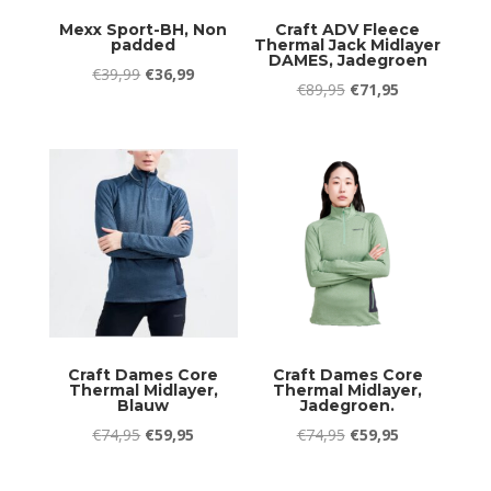
Mexx Sport-BH, Non
Craft ADV Fleece
padded
Thermal Jack Midlayer
DAMES, Jadegroen
Oorspronkelijke
Huidige
€
39,99
€
36,99
Oorspronkelijke
Huidige
€
89,95
€
71,95
prijs
prijs
prijs
prijs
was:
is:
was:
is:
€39,99.
€36,99.
€89,95.
€71,95.
Craft Dames Core
Craft Dames Core
Thermal Midlayer,
Thermal Midlayer,
Blauw
Jadegroen.
Oorspronkelijke
Huidige
Oorspronkelijke
Huidige
€
74,95
€
59,95
€
74,95
€
59,95
prijs
prijs
prijs
prijs
was:
is:
was:
is: