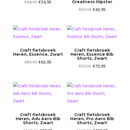
Oorspronkelijke
Huidige
€
44,95
€
34,95
Greatness Hipster
prijs
prijs
Oorspronkelijke
Huidige
€
59,95
€
43,95
was:
is:
prijs
prijs
€44,95.
€34,95.
was:
is:
€59,95.
€43,95.
Craft fietsbroek
Craft fietsbroek
Heren, Essence, Zwart
Heren, Essence Bib
Shorts, Zwart
Oorspronkelijke
Huidige
€
89,95
€
63,95
Oorspronkelijke
Huidige
€
99,95
€
73,95
prijs
prijs
prijs
prijs
was:
is:
was:
is:
€89,95.
€63,95.
€99,95.
€73,95.
Craft fietsbroek
Craft fietsbroek
Heren, Adv Aero Bib
Heren, Pro Aero Bib
Shorts, Zwart
Shorts, Zwart