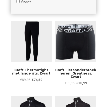
Vrouw
Craft Thermotight
Craft Fietsonderbroek
met lange rits, Zwart
heren, Greatness,
Zwart
Oorspronkelijke
Huidige
€
89,95
€
74,50
Oorspronkelijke
Huidige
€
59,95
€
38,99
prijs
prijs
prijs
prijs
was:
is:
was:
is:
€89,95.
€74,50.
€59,95.
€38,99.