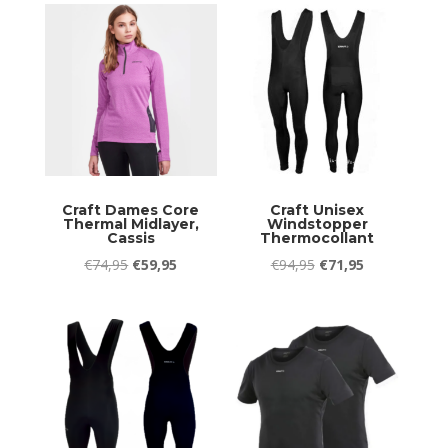
€74,95.
€59,95.
€74,95.
€59,95.
Craft Dames Core
Craft Unisex
Thermal Midlayer,
Windstopper
Cassis
Thermocollant
Oorspronkelijke
Huidige
Oorspronkelijke
Huidige
€
74,95
€
59,95
€
94,95
€
71,95
prijs
prijs
prijs
prijs
was:
is:
was:
is:
€74,95.
€59,95.
€94,95.
€71,95.