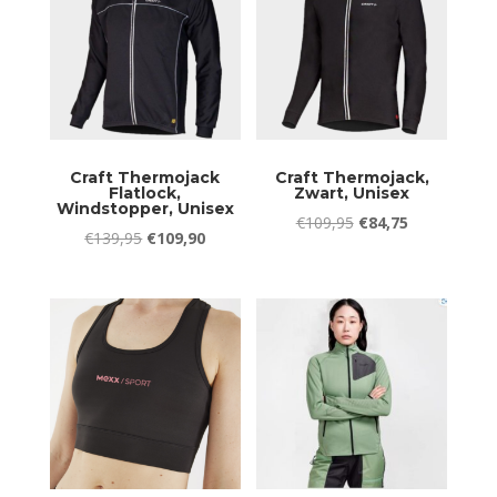
Craft Thermojack
Craft Thermojack,
Flatlock,
Zwart, Unisex
Windstopper, Unisex
Oorspronkelijke
Huidige
€
109,95
€
84,75
Oorspronkelijke
Huidige
€
139,95
€
109,90
prijs
prijs
prijs
prijs
was:
is:
was:
is:
€109,95.
€84,75.
€139,95.
€109,90.