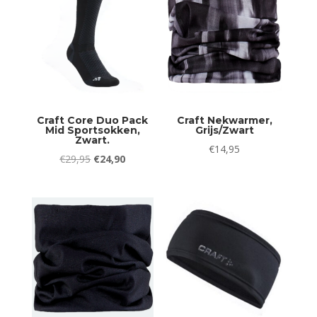
Craft Core Duo Pack
Craft Nekwarmer,
Mid Sportsokken,
Grijs/Zwart
Zwart.
€
14,95
Oorspronkelijke
Huidige
€
29,95
€
24,90
prijs
prijs
was:
is:
€29,95.
€24,90.