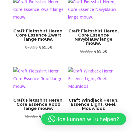
€69,95.
€49,90.
€69,95.
€49,90.
Craft Fietsshirt Heren,
Craft Fietsshirt Heren,
Core Essence Zwart
Core Essence
lange mouw.
Navyblauw lange
mouw.
Oorspronkelijke
Huidige
€
79,95
€
69,50
Oorspronkelijke
Huidige
€
89,95
€
69,50
prijs
prijs
prijs
prijs
was:
is:
was:
is:
€79,95.
€69,50.
€89,95.
€69,50.
Craft Fietsshirt Heren,
Craft Windjack Heren,
Core Essence Rood
Essence Light, Geel,
lange mouw.
Mouwloos
Oorspronkelijke
Huidige
Oorspronkelijke
Huidige
€
89,95
€
74,50
€
79,95
€
64,75
Hoe kunnen wij u helpen?
prijs
prijs
prijs
prijs
was:
is:
was:
is: