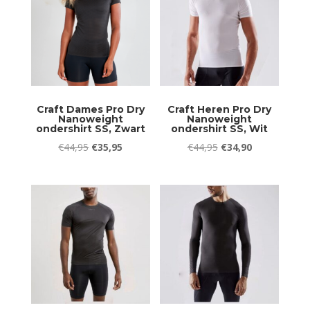
Craft Dames Pro Dry
Craft Heren Pro Dry
Nanoweight
Nanoweight
ondershirt SS, Zwart
ondershirt SS, Wit
Oorspronkelijke
Huidige
Oorspronkelijke
Huidige
€
44,95
€
35,95
€
44,95
€
34,90
prijs
prijs
prijs
prijs
was:
is:
was:
is:
€44,95.
€35,95.
€44,95.
€34,90.