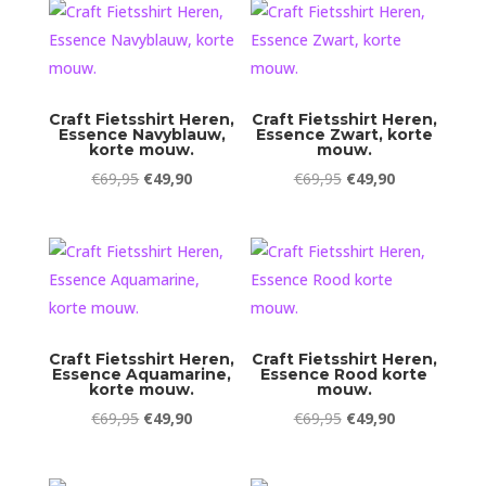
€149,95.
€119,95.
€149,95.
€119,95.
Craft Fietsshirt Heren,
Craft Fietsshirt Heren,
Essence Navyblauw,
Essence Zwart, korte
korte mouw.
mouw.
Oorspronkelijke
Huidige
Oorspronkelijke
Huidige
€
69,95
€
49,90
€
69,95
€
49,90
prijs
prijs
prijs
prijs
was:
is:
was:
is:
€69,95.
€49,90.
€69,95.
€49,90.
Craft Fietsshirt Heren,
Craft Fietsshirt Heren,
Essence Aquamarine,
Essence Rood korte
korte mouw.
mouw.
Oorspronkelijke
Huidige
Oorspronkelijke
Huidige
€
69,95
€
49,90
€
69,95
€
49,90
prijs
prijs
prijs
prijs
was:
is:
was:
is: