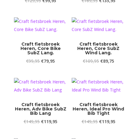
Oorspronkelijke
Huidige
Oorspronkelijke
Huidige
€
129,95
€
99,95
€
169,95
€
135,95
prijs
prijs
prijs
prijs
was:
is:
was:
is:
€129,95.
€99,95.
€169,95.
€135,95.
Craft fietsbroek
Craft fietsbroek
Heren, Core Bike
Heren, Core SubZ
SubZ Lang.
Wind Lang.
Oorspronkelijke
Huidige
Oorspronkelijke
Huidige
€
99,95
€
79,95
€
109,95
€
89,75
prijs
prijs
prijs
prijs
was:
is:
was:
is:
€99,95.
€79,95.
€109,95.
€89,75.
Craft fietsbroek
Craft fietsbroek
Heren, Adv Bike SubZ
Heren, Ideal Pro Wind
Bib Lang
Bib Tight
Oorspronkelijke
Huidige
Oorspronkelijke
Huidige
€
149,95
€
119,95
€
149,95
€
119,95
prijs
prijs
prijs
prijs
was:
is:
was:
is: