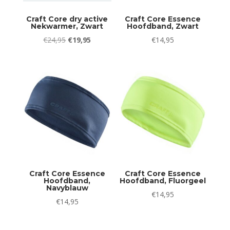
Craft Core dry active
Craft Core Essence
Nekwarmer, Zwart
Hoofdband, Zwart
Oorspronkelijke
Huidige
€
24,95
€
19,95
€
14,95
prijs
prijs
was:
is:
€24,95.
€19,95.
Craft Core Essence
Craft Core Essence
Hoofdband,
Hoofdband, Fluorgeel
Navyblauw
€
14,95
€
14,95