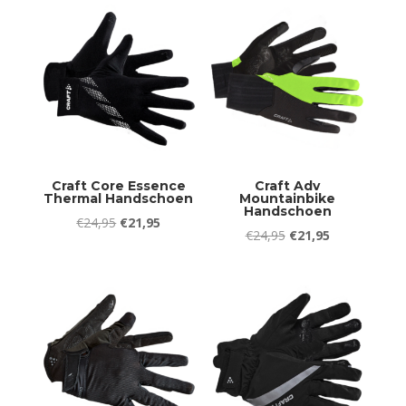
Craft Core Essence
Craft Adv
Thermal Handschoen
Mountainbike
Handschoen
Oorspronkelijke
Huidige
€
24,95
€
21,95
Oorspronkelijke
Huidige
€
24,95
€
21,95
prijs
prijs
prijs
prijs
was:
is:
was:
is:
€24,95.
€21,95.
€24,95.
€21,95.