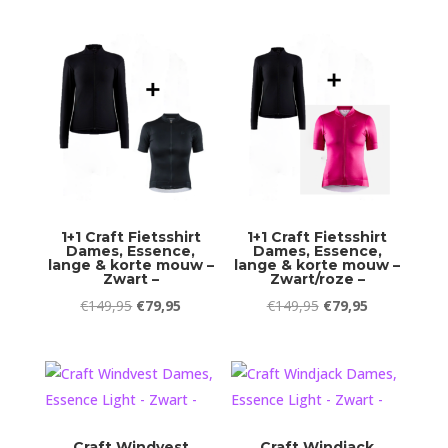
prijs
prijs
prijs
prijs
was:
is:
was:
is:
€89,95.
€69,95.
€89,95.
€69,95.
1+1 Craft Fietsshirt
1+1 Craft Fietsshirt
Dames, Essence,
Dames, Essence,
lange & korte mouw –
lange & korte mouw –
Zwart –
Zwart/roze –
Oorspronkelijke
Huidige
Oorspronkelijke
Huidige
€
149,95
€
79,95
€
149,95
€
79,95
prijs
prijs
prijs
prijs
was:
is:
was:
is:
€149,95.
€79,95.
€149,95.
€79,95.
Craft Windvest
Craft Windjack