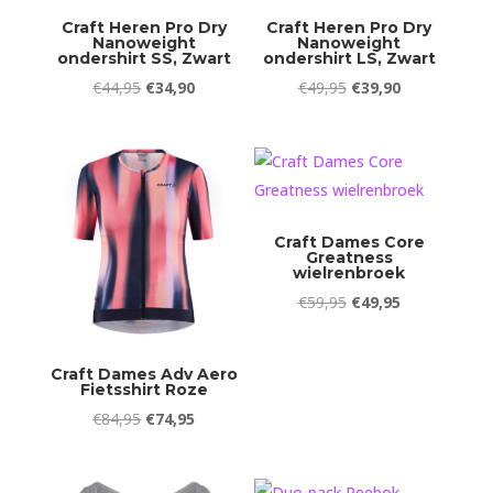
Craft Heren Pro Dry
Craft Heren Pro Dry
Nanoweight
Nanoweight
ondershirt SS, Zwart
ondershirt LS, Zwart
Oorspronkelijke
Huidige
Oorspronkelijke
Huidige
€
44,95
€
34,90
€
49,95
€
39,90
prijs
prijs
prijs
prijs
was:
is:
was:
is:
€44,95.
€34,90.
€49,95.
€39,90.
Craft Dames Core
Greatness
wielrenbroek
Oorspronkelijke
Huidige
€
59,95
€
49,95
prijs
prijs
was:
is:
Craft Dames Adv Aero
€59,95.
€49,95.
Fietsshirt Roze
Oorspronkelijke
Huidige
€
84,95
€
74,95
prijs
prijs
was:
is: