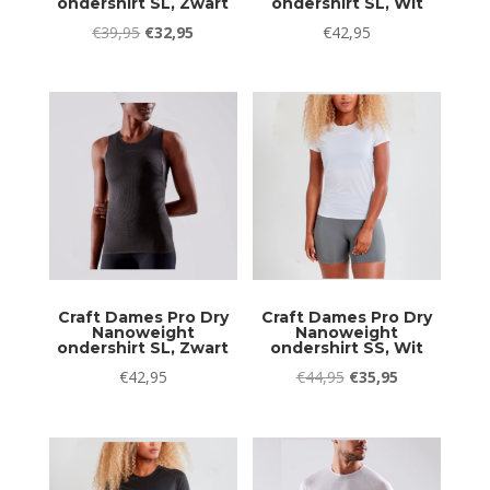
ondershirt SL, Zwart
ondershirt SL, Wit
Oorspronkelijke
Huidige
€
39,95
€
32,95
€
42,95
prijs
prijs
was:
is:
€39,95.
€32,95.
Craft Dames Pro Dry
Craft Dames Pro Dry
Nanoweight
Nanoweight
ondershirt SL, Zwart
ondershirt SS, Wit
Oorspronkelijke
Huidige
€
42,95
€
44,95
€
35,95
prijs
prijs
was:
is:
€44,95.
€35,95.