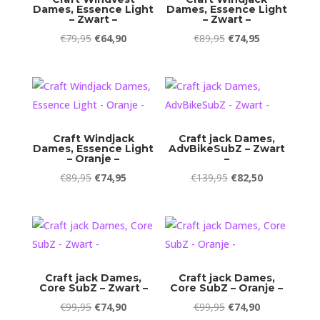
Dames, Essence Light
Dames, Essence Light
– Zwart –
– Zwart –
Oorspronkelijke
Huidige
Oorspronkelijke
Huidige
€
79,95
€
64,90
€
89,95
€
74,95
prijs
prijs
prijs
prijs
was:
is:
was:
is:
€79,95.
€64,90.
€89,95.
€74,95.
Craft Windjack
Craft jack Dames,
Dames, Essence Light
AdvBikeSubZ – Zwart
– Oranje –
–
Oorspronkelijke
Huidige
Oorspronkelijke
Huidige
€
89,95
€
74,95
€
139,95
€
82,50
prijs
prijs
prijs
prijs
was:
is:
was:
is:
€89,95.
€74,95.
€139,95.
€82,50.
Craft jack Dames,
Craft jack Dames,
Core SubZ – Zwart –
Core SubZ – Oranje –
Oorspronkelijke
Huidige
Oorspronkelijke
Huidige
€
99,95
€
74,90
€
99,95
€
74,90