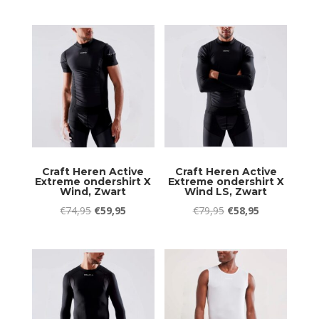
prijs
prijs
was:
is:
was:
is:
€24,95.
€19,95.
€54,95.
€49,95.
Craft Heren Active
Craft Heren Active
Extreme ondershirt X
Extreme ondershirt X
Wind, Zwart
Wind LS, Zwart
Oorspronkelijke
Huidige
Oorspronkelijke
Huidige
€
74,95
€
59,95
€
79,95
€
58,95
prijs
prijs
prijs
prijs
was:
is:
was:
is:
€74,95.
€59,95.
€79,95.
€58,95.