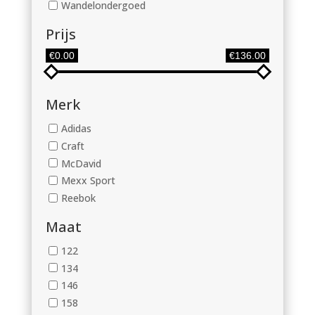
Wandelondergoed
Prijs
€0.00
€136.00
Merk
Adidas
Craft
McDavid
Mexx Sport
Reebok
Maat
122
134
146
158