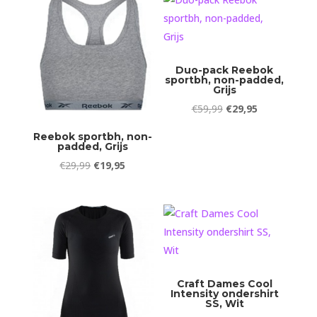
€84,95.
€74,95.
Duo-pack Reebok
sportbh, non-padded,
Grijs
Oorspronkelijke
Huidige
€
59,99
€
29,95
prijs
prijs
Reebok sportbh, non-
was:
is:
padded, Grijs
€59,99.
€29,95.
Oorspronkelijke
Huidige
€
29,99
€
19,95
prijs
prijs
was:
is:
€29,99.
€19,95.
Craft Dames Cool
Intensity ondershirt
SS, Wit