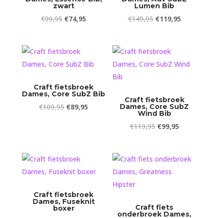
zwart
Lumen Bib
Oorspronkelijke
Huidige
Oorspronkelijke
Huidige
€
99,95
€
74,95
€
149,95
€
119,95
prijs
prijs
prijs
prijs
was:
is:
was:
is:
€99,95.
€74,95.
€149,95.
€119,95.
Craft fietsbroek
Dames, Core SubZ Bib
Craft fietsbroek
Oorspronkelijke
Huidige
€
109,95
€
89,95
Dames, Core SubZ
Wind Bib
prijs
prijs
Oorspronkelijke
Huidige
€
119,95
€
99,95
was:
is:
prijs
prijs
€109,95.
€89,95.
was:
is:
€119,95.
€99,95.
Craft fietsbroek
Dames, Fuseknit
Craft fiets
boxer
onderbroek Dames,