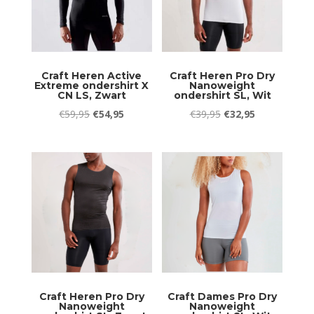
Craft Heren Active
Craft Heren Pro Dry
Extreme ondershirt X
Nanoweight
CN LS, Zwart
ondershirt SL, Wit
Oorspronkelijke
Huidige
Oorspronkelijke
Huidige
€
59,95
€
54,95
€
39,95
€
32,95
prijs
prijs
prijs
prijs
was:
is:
was:
is:
€59,95.
€54,95.
€39,95.
€32,95.
Craft Heren Pro Dry
Craft Dames Pro Dry
Nanoweight
Nanoweight