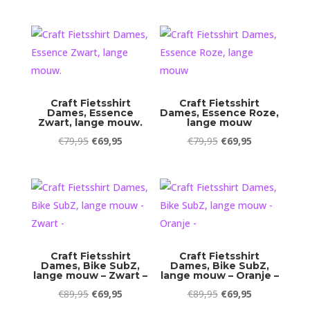
prijs
prijs
was:
is:
€69,95.
€54,90.
Craft Fietsshirt
Craft Fietsshirt
Dames, Essence
Dames, Essence Roze,
Zwart, lange mouw.
lange mouw
Oorspronkelijke
Huidige
Oorspronkelijke
Huidige
€
79,95
€
69,95
€
79,95
€
69,95
prijs
prijs
prijs
prijs
was:
is:
was:
is:
€79,95.
€69,95.
€79,95.
€69,95.
Craft Fietsshirt
Craft Fietsshirt
Dames, Bike SubZ,
Dames, Bike SubZ,
lange mouw – Zwart –
lange mouw – Oranje –
Oorspronkelijke
Huidige
Oorspronkelijke
Huidige
€
89,95
€
69,95
€
89,95
€
69,95