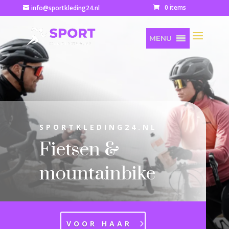
0 items
info@sportkleding24.nl
MENU
SPORTKLEDING24.NL
Fietsen &
mountainbike
VOOR HAAR