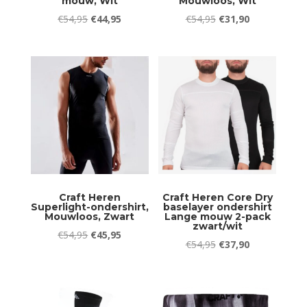
mouw, Wit
Mouwloos, Wit
Oorspronkelijke
Huidige
Oorspronkelijke
Huidige
€
54,95
€
44,95
€
54,95
€
31,90
prijs
prijs
prijs
prijs
was:
is:
was:
is:
€54,95.
€44,95.
€54,95.
€31,90.
Craft Heren
Craft Heren Core Dry
Superlight-ondershirt,
baselayer ondershirt
Mouwloos, Zwart
Lange mouw 2-pack
zwart/wit
Oorspronkelijke
Huidige
€
54,95
€
45,95
Oorspronkelijke
Huidige
€
54,95
€
37,90
prijs
prijs
prijs
prijs
was:
is:
was:
is:
€54,95.
€45,95.
€54,95.
€37,90.