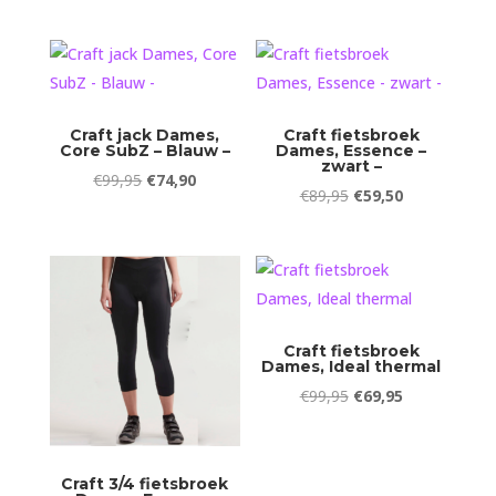
prijs
prijs
prijs
prijs
was:
is:
was:
is:
€99,95.
€74,90.
€99,95.
€74,90.
Craft jack Dames,
Craft fietsbroek
Core SubZ – Blauw –
Dames, Essence –
zwart –
Oorspronkelijke
Huidige
€
99,95
€
74,90
Oorspronkelijke
Huidige
€
89,95
€
59,50
prijs
prijs
prijs
prijs
was:
is:
was:
is:
€99,95.
€74,90.
€89,95.
€59,50.
Craft fietsbroek
Dames, Ideal thermal
Oorspronkelijke
Huidige
€
99,95
€
69,95
prijs
prijs
was:
is:
€99,95.
€69,95.
Craft 3/4 fietsbroek