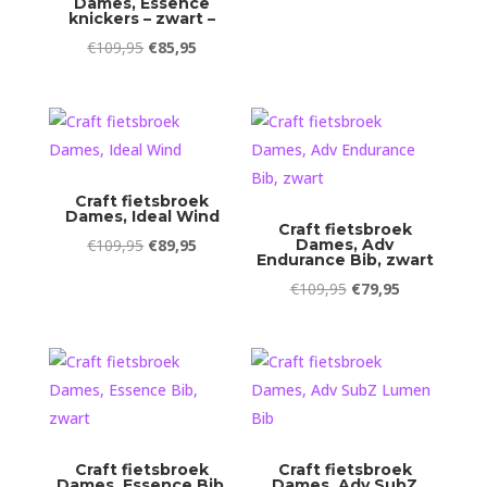
Dames, Essence
knickers – zwart –
Oorspronkelijke
Huidige
€
109,95
€
85,95
prijs
prijs
was:
is:
€109,95.
€85,95.
Craft fietsbroek
Dames, Ideal Wind
Craft fietsbroek
Oorspronkelijke
Huidige
€
109,95
€
89,95
Dames, Adv
Endurance Bib, zwart
prijs
prijs
Oorspronkelijke
Huidige
€
109,95
€
79,95
was:
is:
prijs
prijs
€109,95.
€89,95.
was:
is:
€109,95.
€79,95.
Craft fietsbroek
Craft fietsbroek
Dames, Essence Bib,
Dames, Adv SubZ