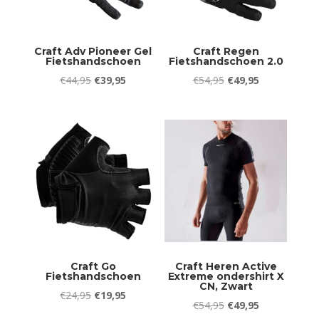
Craft Adv Pioneer Gel
Craft Regen
Fietshandschoen
Fietshandschoen 2.0
Oorspronkelijke
Huidige
Oorspronkelijke
Huidige
€
44,95
€
39,95
€
54,95
€
49,95
prijs
prijs
prijs
prijs
was:
is:
was:
is:
€44,95.
€39,95.
€54,95.
€49,95.
Craft Go
Craft Heren Active
Fietshandschoen
Extreme ondershirt X
CN, Zwart
Oorspronkelijke
Huidige
€
24,95
€
19,95
Oorspronkelijke
Huidige
€
54,95
€
49,95
prijs
prijs