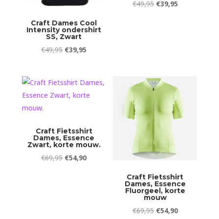
Oorspronkelijke
Huidige
€
49,95
€
39,95
prijs
prijs
Craft Dames Cool
was:
is:
Intensity ondershirt
SS, Zwart
€49,95.
€39,95.
Oorspronkelijke
Huidige
€
49,95
€
39,95
prijs
prijs
was:
is:
€49,95.
€39,95.
Craft Fietsshirt
Dames, Essence
Zwart, korte mouw.
Oorspronkelijke
Huidige
€
69,95
€
54,90
prijs
prijs
Craft Fietsshirt
was:
is:
Dames, Essence
Fluorgeel, korte
€69,95.
€54,90.
mouw
Oorspronkelijke
Huidige
€
69,95
€
54,90