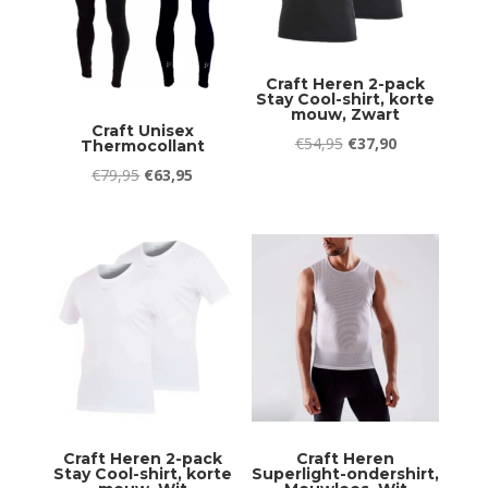
Craft Heren 2-pack
Stay Cool-shirt, korte
mouw, Zwart
Craft Unisex
Oorspronkelijke
Huidige
€
54,95
€
37,90
Thermocollant
prijs
prijs
Oorspronkelijke
Huidige
€
79,95
€
63,95
was:
is:
prijs
prijs
€54,95.
€37,90.
was:
is:
€79,95.
€63,95.
Craft Heren 2-pack
Craft Heren
Stay Cool-shirt, korte
Superlight-ondershirt,